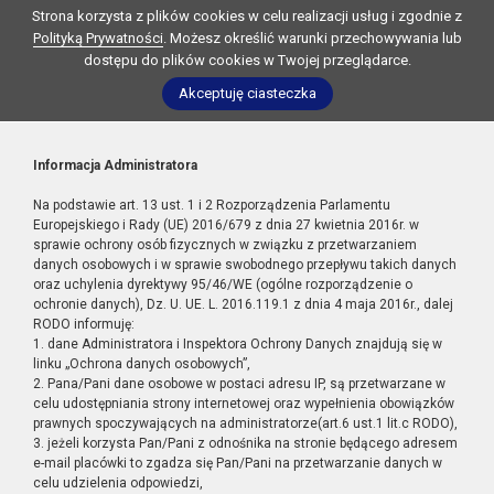
Strona korzysta z plików cookies w celu realizacji usług i zgodnie z
Polityką Prywatności
. Możesz określić warunki przechowywania lub
dostępu do plików cookies w Twojej przeglądarce.
Akceptuję ciasteczka
Informacja Administratora
Na podstawie art. 13 ust. 1 i 2 Rozporządzenia Parlamentu
Europejskiego i Rady (UE) 2016/679 z dnia 27 kwietnia 2016r. w
sprawie ochrony osób fizycznych w związku z przetwarzaniem
danych osobowych i w sprawie swobodnego przepływu takich danych
oraz uchylenia dyrektywy 95/46/WE (ogólne rozporządzenie o
ochronie danych), Dz. U. UE. L. 2016.119.1 z dnia 4 maja 2016r., dalej
RODO informuję:
1. dane Administratora i Inspektora Ochrony Danych znajdują się w
linku „Ochrona danych osobowych”,
2. Pana/Pani dane osobowe w postaci adresu IP, są przetwarzane w
celu udostępniania strony internetowej oraz wypełnienia obowiązków
prawnych spoczywających na administratorze(art.6 ust.1 lit.c RODO),
3. jeżeli korzysta Pan/Pani z odnośnika na stronie będącego adresem
e-mail placówki to zgadza się Pan/Pani na przetwarzanie danych w
celu udzielenia odpowiedzi,