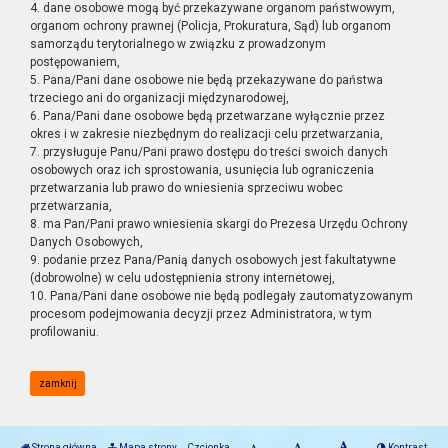
4. dane osobowe mogą być przekazywane organom państwowym,
organom ochrony prawnej (Policja, Prokuratura, Sąd) lub organom
samorządu terytorialnego w związku z prowadzonym
postępowaniem,
5. Pana/Pani dane osobowe nie będą przekazywane do państwa
trzeciego ani do organizacji międzynarodowej,
6. Pana/Pani dane osobowe będą przetwarzane wyłącznie przez
okres i w zakresie niezbędnym do realizacji celu przetwarzania,
7. przysługuje Panu/Pani prawo dostępu do treści swoich danych
osobowych oraz ich sprostowania, usunięcia lub ograniczenia
przetwarzania lub prawo do wniesienia sprzeciwu wobec
przetwarzania,
8. ma Pan/Pani prawo wniesienia skargi do Prezesa Urzędu Ochrony
Danych Osobowych,
9. podanie przez Pana/Panią danych osobowych jest fakultatywne
(dobrowolne) w celu udostępnienia strony internetowej,
10. Pana/Pani dane osobowe nie będą podlegały zautomatyzowanym
procesom podejmowania decyzji przez Administratora, w tym
profilowaniu.
zamknij
Strona główna
Mapa strony
Czcionka
Kontrast