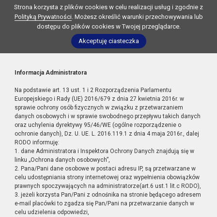
Strona korzysta z plików cookies w celu realizacji usług i zgodnie z
Polityką Prywatności
. Możesz określić warunki przechowywania lub
dostępu do plików cookies w Twojej przeglądarce.
Akceptuję ciasteczka
Informacja Administratora
Na podstawie art. 13 ust. 1 i 2 Rozporządzenia Parlamentu
Europejskiego i Rady (UE) 2016/679 z dnia 27 kwietnia 2016r. w
sprawie ochrony osób fizycznych w związku z przetwarzaniem
danych osobowych i w sprawie swobodnego przepływu takich danych
oraz uchylenia dyrektywy 95/46/WE (ogólne rozporządzenie o
ochronie danych), Dz. U. UE. L. 2016.119.1 z dnia 4 maja 2016r., dalej
RODO informuję:
1. dane Administratora i Inspektora Ochrony Danych znajdują się w
linku „Ochrona danych osobowych”,
2. Pana/Pani dane osobowe w postaci adresu IP, są przetwarzane w
celu udostępniania strony internetowej oraz wypełnienia obowiązków
prawnych spoczywających na administratorze(art.6 ust.1 lit.c RODO),
3. jeżeli korzysta Pan/Pani z odnośnika na stronie będącego adresem
e-mail placówki to zgadza się Pan/Pani na przetwarzanie danych w
celu udzielenia odpowiedzi,