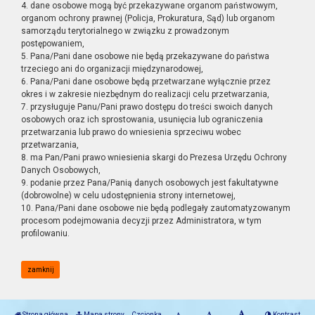
4. dane osobowe mogą być przekazywane organom państwowym,
organom ochrony prawnej (Policja, Prokuratura, Sąd) lub organom
samorządu terytorialnego w związku z prowadzonym
postępowaniem,
5. Pana/Pani dane osobowe nie będą przekazywane do państwa
trzeciego ani do organizacji międzynarodowej,
6. Pana/Pani dane osobowe będą przetwarzane wyłącznie przez
okres i w zakresie niezbędnym do realizacji celu przetwarzania,
7. przysługuje Panu/Pani prawo dostępu do treści swoich danych
osobowych oraz ich sprostowania, usunięcia lub ograniczenia
przetwarzania lub prawo do wniesienia sprzeciwu wobec
przetwarzania,
8. ma Pan/Pani prawo wniesienia skargi do Prezesa Urzędu Ochrony
Danych Osobowych,
9. podanie przez Pana/Panią danych osobowych jest fakultatywne
(dobrowolne) w celu udostępnienia strony internetowej,
10. Pana/Pani dane osobowe nie będą podlegały zautomatyzowanym
procesom podejmowania decyzji przez Administratora, w tym
profilowaniu.
zamknij
Strona główna
Mapa strony
Czcionka
Kontrast