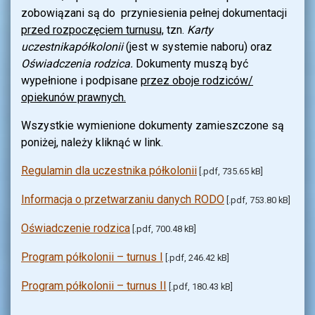
zobowiązani są do przyniesienia pełnej dokumentacji
przed rozpoczęciem turnusu,
tzn.
Karty
uczestnika
półkolonii
(jest w systemie naboru) oraz
Oświadczenia rodzica.
Dokumenty muszą być
wypełnione i podpisane
przez oboje rodziców/
opiekunów prawnych.
Wszystkie wymienione dokumenty zamieszczone są
poniżej, należy kliknąć w link.
Regulamin dla uczestnika półkolonii
[.pdf, 735.65 kB]
Informacja o przetwarzaniu danych RODO
[.pdf, 753.80 kB]
Oświadczenie rodzica
[.pdf, 700.48 kB]
Program półkolonii – turnus I
[.pdf, 246.42 kB]
Program półkolonii – turnus II
[.pdf, 180.43 kB]