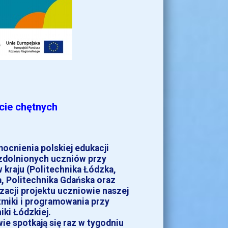
cie chętnych
cnienia polskiej edukacji
uzdolnionych uczniów przy
kraju (Politechnika Łódzka,
, Politechnika Gdańska oraz
zacji projektu uczniowie naszej
tmiki i programowania przy
ki Łódzkiej.
ie spotkają się raz w tygodniu