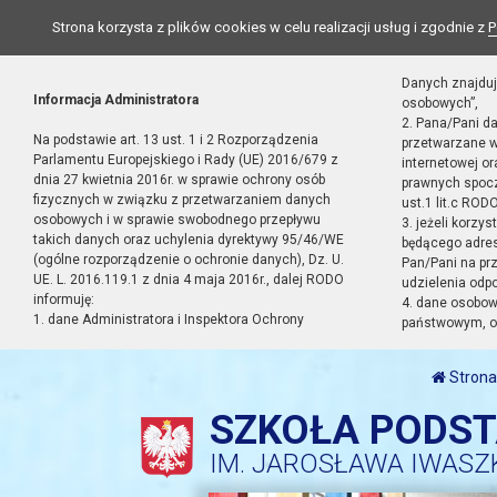
Strona korzysta z plików cookies w celu realizacji usług i zgodnie z
P
Danych znajduj
Informacja Administratora
osobowych”,
2. Pana/Pani d
Na podstawie art. 13 ust. 1 i 2 Rozporządzenia
przetwarzane w
Parlamentu Europejskiego i Rady (UE) 2016/679 z
internetowej o
dnia 27 kwietnia 2016r. w sprawie ochrony osób
prawnych spocz
fizycznych w związku z przetwarzaniem danych
ust.1 lit.c RODO
osobowych i w sprawie swobodnego przepływu
3. jeżeli korzy
takich danych oraz uchylenia dyrektywy 95/46/WE
będącego adres
(ogólne rozporządzenie o ochronie danych), Dz. U.
Pan/Pani na pr
UE. L. 2016.119.1 z dnia 4 maja 2016r., dalej RODO
udzielenia odp
informuję:
4. dane osobo
1. dane Administratora i Inspektora Ochrony
państwowym, or
Strona
SZKOŁA PODS
IM. JAROSŁAWA IWASZ