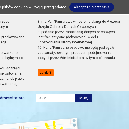
o plików cookies w Twojej przeglądarce.
Akceptuję ciasteczka
orządu
8. ma Pan/Pani prawo wniesienia skargi do Prezesa
zonym
Urzędu Ochrony Danych Osobowych,
9. podanie przez Pana/Panią danych osobowych
ą przekazywane
jest fakultatywne (dobrowolne) w celu
acji
udostępnienia strony internetowej,
10. Pana/Pani dane osobowe nie będą podlegały
zetwarzane
zautomatyzowanym procesom podejmowania
 niezbędnym do
decyzji przez Administratora, w tym profilowaniu.
ępu do treści
zamknij
sprostowania,
zania lub prawo
etwarzania,
dministratora
Fraza