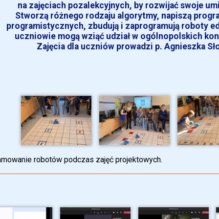
na zajęciach pozalekcyjnych, by rozwijać swoje um
Stworzą różnego rodzaju algorytmy, napiszą prog
programistycznych, zbudują i zaprogramują roboty edu
uczniowie mogą wziąć udział w ogólnopolskich ko
Zajęcia dla uczniów prowadzi p. Agnieszka Sł
amowanie robotów podczas zajęć projektowych.