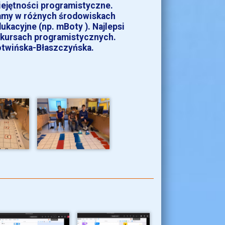
iejętności programistyczne.
ramy w różnych środowiskach
kacyjne (np. mBoty ). Najlepsi
nkursach programistycznych.
otwińska-Błaszczyńska.