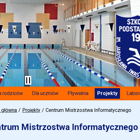
a rodziców
Dla uczniów
Pływalnia
Projekty
Labor
a główna
Projekty
Centrum Mistrzostwa Informatycznego
trum Mistrzostwa Informatycznego