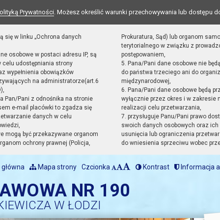
olityką Prywatności
. Możesz określić warunki przechowywania lub dostępu d
ą się w linku „Ochrona danych
Prokuratura, Sąd) lub organom sam
terytorialnego w związku z prowad
ane osobowe w postaci adresu IP, są
postępowaniem,
 celu udostępniania strony
5. Pana/Pani dane osobowe nie będ
raz wypełnienia obowiązków
do państwa trzeciego ani do organiz
ywających na administratorze(art.6
międzynarodowej,
),
6. Pana/Pani dane osobowe będą pr
sta Pan/Pani z odnośnika na stronie
wyłącznie przez okres i w zakresie
em e-mail placówki to zgadza się
realizacji celu przetwarzania,
zetwarzanie danych w celu
7. przysługuje Panu/Pani prawo dost
owiedzi,
swoich danych osobowych oraz ich 
we mogą być przekazywane organom
usunięcia lub ograniczenia przetwar
ganom ochrony prawnej (Policja,
do wniesienia sprzeciwu wobec prz
 główna
Mapa strony
Czcionka
Kontrast
Informacja a
TAWOWA NR 190
KIEWICZA W ŁODZI