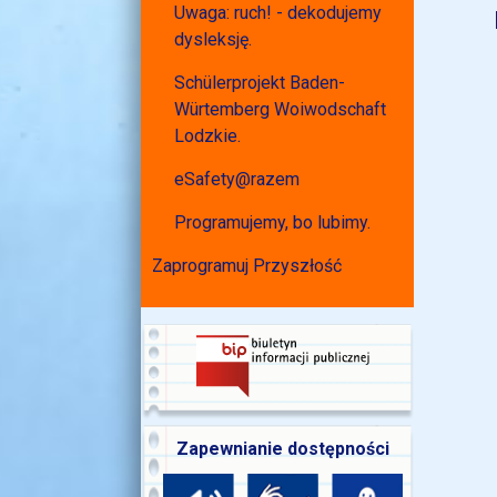
Uwaga: ruch! - dekodujemy
dysleksję.
Schülerprojekt Baden-
Würtemberg Woiwodschaft
Lodzkie.
eSafety@razem
Programujemy, bo lubimy.
Zaprogramuj Przyszłość
Zapewnianie dostępności