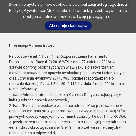
Strona korzysta z plików cookies w celu realizacji usług i zgodnie z
Polityką Prywatności
. Możesz określić warunki przechowywania lub
dostępu do plików cookies w Twojej przeglądarce.
Akceptuję ciasteczka
Informacja Administratora
Na podstawie art. 13 ust. 1 i 2 Rozporządzenia Parlamentu
Europejskiego i Rady (UE) 2016/679 z dnia 27 kwietnia 2016r. w
sprawie ochrony osób fizycznych w związku z przetwarzaniem
danych osobowych i w sprawie swobodnego przepływu takich danych
oraz uchylenia dyrektywy 95/46/WE (ogólne rozporządzenie o
ochronie danych), Dz. U. UE. L. 2016.119.1 z dnia 4 maja 2016r., dalej
RODO informuję:
1. dane Administratora i Inspektora Ochrony Danych znajdują się w
linku „Ochrona danych osobowych”,
2. Pana/Pani dane osobowe w postaci adresu IP, są przetwarzane w
celu udostępniania strony internetowej oraz wypełnienia obowiązków
prawnych spoczywających na administratorze(art.6 ust.1 lit.c RODO),
3. jeżeli korzysta Pan/Pani z odnośnika na stronie będącego adresem
e-mail placówki to zgadza się Pan/Pani na przetwarzanie danych w
celu udzielenia odpowiedzi,