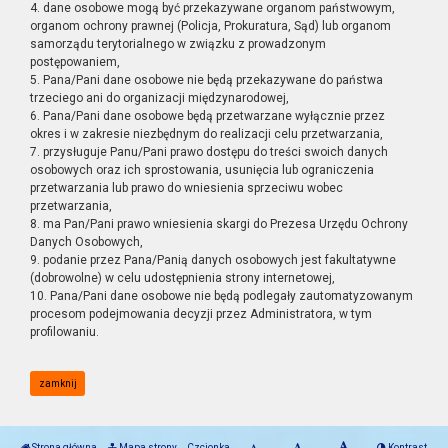
4. dane osobowe mogą być przekazywane organom państwowym,
organom ochrony prawnej (Policja, Prokuratura, Sąd) lub organom
samorządu terytorialnego w związku z prowadzonym
postępowaniem,
5. Pana/Pani dane osobowe nie będą przekazywane do państwa
trzeciego ani do organizacji międzynarodowej,
6. Pana/Pani dane osobowe będą przetwarzane wyłącznie przez
okres i w zakresie niezbędnym do realizacji celu przetwarzania,
7. przysługuje Panu/Pani prawo dostępu do treści swoich danych
osobowych oraz ich sprostowania, usunięcia lub ograniczenia
przetwarzania lub prawo do wniesienia sprzeciwu wobec
przetwarzania,
8. ma Pan/Pani prawo wniesienia skargi do Prezesa Urzędu Ochrony
Danych Osobowych,
9. podanie przez Pana/Panią danych osobowych jest fakultatywne
(dobrowolne) w celu udostępnienia strony internetowej,
10. Pana/Pani dane osobowe nie będą podlegały zautomatyzowanym
procesom podejmowania decyzji przez Administratora, w tym
profilowaniu.
zamknij
Strona główna
Mapa strony
Czcionka
Kontrast