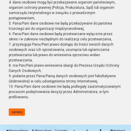
4. dane osobowe mogą być przekazywane organom państwowym,
organom ochrony prawnej (Policja, Prokuratura, Sąd) lub organom
samorządu terytorialnego w związku z prowadzonym
postępowaniem,
5. Pana/Pani dane osobowe nie będą przekazywane do państwa
trzeciego ani do organizacji międzynarodowej,
6. Pana/Pani dane osobowe będą przetwarzane wyłącznie przez
okres i w zakresie niezbędnym do realizacji celu przetwarzania,
7. przysługuje Panu/Pani prawo dostępu do treści swoich danych
osobowych oraz ich sprostowania, usunięcia lub ograniczenia
przetwarzania lub prawo do wniesienia sprzeciwu wobec
przetwarzania,
8. ma Pan/Pani prawo wniesienia skargi do Prezesa Urzędu Ochrony
Danych Osobowych,
9. podanie przez Pana/Panią danych osobowych jest fakultatywne
(dobrowolne) w celu udostępnienia strony internetowej,
10. Pana/Pani dane osobowe nie będą podlegały zautomatyzowanym
procesom podejmowania decyzji przez Administratora, w tym
profilowaniu.
zamknij
Strona główna
Mapa strony
Czcionka
Kontrast