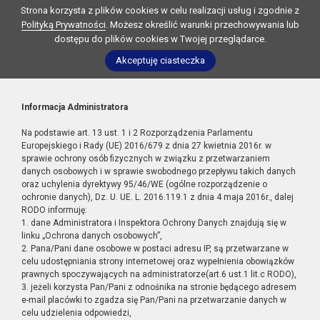
Strona korzysta z plików cookies w celu realizacji usług i zgodnie z
Polityką Prywatności
. Możesz określić warunki przechowywania lub
dostępu do plików cookies w Twojej przeglądarce.
Akceptuję ciasteczka
Informacja Administratora
Na podstawie art. 13 ust. 1 i 2 Rozporządzenia Parlamentu
Europejskiego i Rady (UE) 2016/679 z dnia 27 kwietnia 2016r. w
sprawie ochrony osób fizycznych w związku z przetwarzaniem
danych osobowych i w sprawie swobodnego przepływu takich danych
oraz uchylenia dyrektywy 95/46/WE (ogólne rozporządzenie o
ochronie danych), Dz. U. UE. L. 2016.119.1 z dnia 4 maja 2016r., dalej
RODO informuję:
1. dane Administratora i Inspektora Ochrony Danych znajdują się w
linku „Ochrona danych osobowych”,
2. Pana/Pani dane osobowe w postaci adresu IP, są przetwarzane w
celu udostępniania strony internetowej oraz wypełnienia obowiązków
prawnych spoczywających na administratorze(art.6 ust.1 lit.c RODO),
3. jeżeli korzysta Pan/Pani z odnośnika na stronie będącego adresem
e-mail placówki to zgadza się Pan/Pani na przetwarzanie danych w
celu udzielenia odpowiedzi,