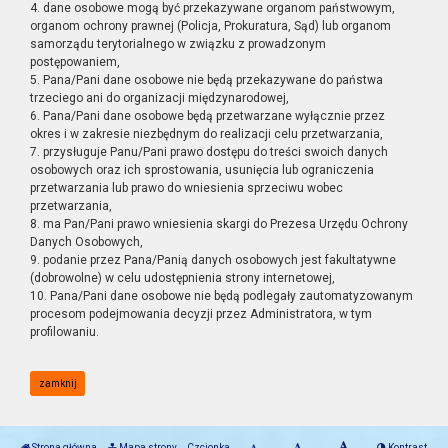
4. dane osobowe mogą być przekazywane organom państwowym,
organom ochrony prawnej (Policja, Prokuratura, Sąd) lub organom
samorządu terytorialnego w związku z prowadzonym
postępowaniem,
5. Pana/Pani dane osobowe nie będą przekazywane do państwa
trzeciego ani do organizacji międzynarodowej,
6. Pana/Pani dane osobowe będą przetwarzane wyłącznie przez
okres i w zakresie niezbędnym do realizacji celu przetwarzania,
7. przysługuje Panu/Pani prawo dostępu do treści swoich danych
osobowych oraz ich sprostowania, usunięcia lub ograniczenia
przetwarzania lub prawo do wniesienia sprzeciwu wobec
przetwarzania,
8. ma Pan/Pani prawo wniesienia skargi do Prezesa Urzędu Ochrony
Danych Osobowych,
9. podanie przez Pana/Panią danych osobowych jest fakultatywne
(dobrowolne) w celu udostępnienia strony internetowej,
10. Pana/Pani dane osobowe nie będą podlegały zautomatyzowanym
procesom podejmowania decyzji przez Administratora, w tym
profilowaniu.
zamknij
Strona główna
Mapa strony
Czcionka
Kontrast