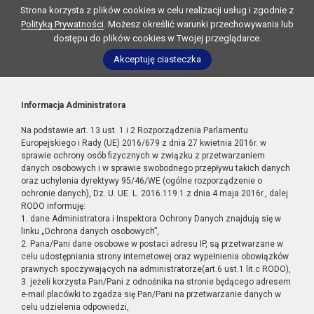
Strona korzysta z plików cookies w celu realizacji usług i zgodnie z
Polityką Prywatności
. Możesz określić warunki przechowywania lub
dostępu do plików cookies w Twojej przeglądarce.
Akceptuję ciasteczka
Informacja Administratora
Na podstawie art. 13 ust. 1 i 2 Rozporządzenia Parlamentu
Europejskiego i Rady (UE) 2016/679 z dnia 27 kwietnia 2016r. w
sprawie ochrony osób fizycznych w związku z przetwarzaniem
danych osobowych i w sprawie swobodnego przepływu takich danych
oraz uchylenia dyrektywy 95/46/WE (ogólne rozporządzenie o
ochronie danych), Dz. U. UE. L. 2016.119.1 z dnia 4 maja 2016r., dalej
RODO informuję:
1. dane Administratora i Inspektora Ochrony Danych znajdują się w
linku „Ochrona danych osobowych”,
2. Pana/Pani dane osobowe w postaci adresu IP, są przetwarzane w
celu udostępniania strony internetowej oraz wypełnienia obowiązków
prawnych spoczywających na administratorze(art.6 ust.1 lit.c RODO),
3. jeżeli korzysta Pan/Pani z odnośnika na stronie będącego adresem
e-mail placówki to zgadza się Pan/Pani na przetwarzanie danych w
celu udzielenia odpowiedzi,