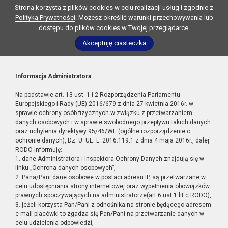
Strona korzysta z plików cookies w celu realizacji usług i zgodnie z
Polityką Prywatności
. Możesz określić warunki przechowywania lub
dostępu do plików cookies w Twojej przeglądarce.
Akceptuję ciasteczka
Informacja Administratora
Na podstawie art. 13 ust. 1 i 2 Rozporządzenia Parlamentu
Europejskiego i Rady (UE) 2016/679 z dnia 27 kwietnia 2016r. w
sprawie ochrony osób fizycznych w związku z przetwarzaniem
danych osobowych i w sprawie swobodnego przepływu takich danych
oraz uchylenia dyrektywy 95/46/WE (ogólne rozporządzenie o
ochronie danych), Dz. U. UE. L. 2016.119.1 z dnia 4 maja 2016r., dalej
RODO informuję:
1. dane Administratora i Inspektora Ochrony Danych znajdują się w
linku „Ochrona danych osobowych”,
2. Pana/Pani dane osobowe w postaci adresu IP, są przetwarzane w
celu udostępniania strony internetowej oraz wypełnienia obowiązków
prawnych spoczywających na administratorze(art.6 ust.1 lit.c RODO),
3. jeżeli korzysta Pan/Pani z odnośnika na stronie będącego adresem
e-mail placówki to zgadza się Pan/Pani na przetwarzanie danych w
celu udzielenia odpowiedzi,