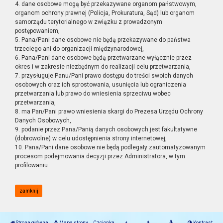
4. dane osobowe mogą być przekazywane organom państwowym,
organom ochrony prawnej (Policja, Prokuratura, Sąd) lub organom
samorządu terytorialnego w związku z prowadzonym
postępowaniem,
5. Pana/Pani dane osobowe nie będą przekazywane do państwa
trzeciego ani do organizacji międzynarodowej,
6. Pana/Pani dane osobowe będą przetwarzane wyłącznie przez
okres i w zakresie niezbędnym do realizacji celu przetwarzania,
7. przysługuje Panu/Pani prawo dostępu do treści swoich danych
osobowych oraz ich sprostowania, usunięcia lub ograniczenia
przetwarzania lub prawo do wniesienia sprzeciwu wobec
przetwarzania,
8. ma Pan/Pani prawo wniesienia skargi do Prezesa Urzędu Ochrony
Danych Osobowych,
9. podanie przez Pana/Panią danych osobowych jest fakultatywne
(dobrowolne) w celu udostępnienia strony internetowej,
10. Pana/Pani dane osobowe nie będą podlegały zautomatyzowanym
procesom podejmowania decyzji przez Administratora, w tym
profilowaniu.
zamknij
Strona główna
Mapa strony
Czcionka
Kontrast