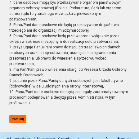
4. dane osobowe mogą być przekazywane organom państwowym,
organom ochrony prawnej (Policja, Prokuratura, Sąd) lub organom
samorządu terytorialnego w związku z prowadzonym
postępowaniem,
5. Pana/Pani dane osobowe nie będą przekazywane do państwa
trzeciego ani do organizacji międzynarodowej,
6. Pana/Pani dane osobowe będą przetwarzane wyłącznie przez
okres i w zakresie niezbędnym do realizacji celu przetwarzania,
7. przysługuje Panu/Pani prawo dostępu do treści swoich danych
osobowych oraz ich sprostowania, usunięcia lub ograniczenia
przetwarzania lub prawo do wniesienia sprzeciwu wobec
przetwarzania,
8. ma Pan/Pani prawo wniesienia skargi do Prezesa Urzędu Ochrony
Danych Osobowych,
9. podanie przez Pana/Panią danych osobowych jest fakultatywne
(dobrowolne) w celu udostępnienia strony internetowej,
10. Pana/Pani dane osobowe nie będą podlegały zautomatyzowanym
procesom podejmowania decyzji przez Administratora, w tym
profilowaniu.
zamknij
Strona główna
Mapa strony
Czcionka
Kontrast