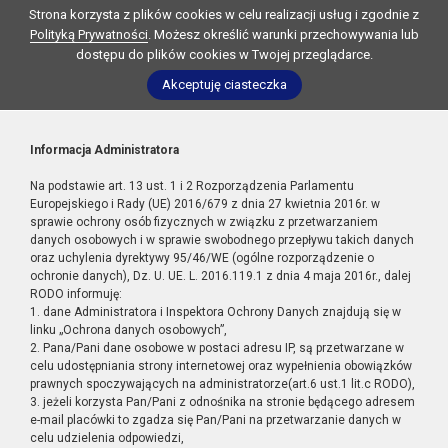
Strona korzysta z plików cookies w celu realizacji usług i zgodnie z
Polityką Prywatności
. Możesz określić warunki przechowywania lub
dostępu do plików cookies w Twojej przeglądarce.
Akceptuję ciasteczka
Informacja Administratora
Na podstawie art. 13 ust. 1 i 2 Rozporządzenia Parlamentu
Europejskiego i Rady (UE) 2016/679 z dnia 27 kwietnia 2016r. w
sprawie ochrony osób fizycznych w związku z przetwarzaniem
danych osobowych i w sprawie swobodnego przepływu takich danych
oraz uchylenia dyrektywy 95/46/WE (ogólne rozporządzenie o
ochronie danych), Dz. U. UE. L. 2016.119.1 z dnia 4 maja 2016r., dalej
RODO informuję:
1. dane Administratora i Inspektora Ochrony Danych znajdują się w
linku „Ochrona danych osobowych”,
2. Pana/Pani dane osobowe w postaci adresu IP, są przetwarzane w
celu udostępniania strony internetowej oraz wypełnienia obowiązków
prawnych spoczywających na administratorze(art.6 ust.1 lit.c RODO),
3. jeżeli korzysta Pan/Pani z odnośnika na stronie będącego adresem
e-mail placówki to zgadza się Pan/Pani na przetwarzanie danych w
celu udzielenia odpowiedzi,