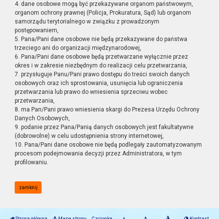
4. dane osobowe mogą być przekazywane organom państwowym,
organom ochrony prawnej (Policja, Prokuratura, Sąd) lub organom
samorządu terytorialnego w związku z prowadzonym
postępowaniem,
5. Pana/Pani dane osobowe nie będą przekazywane do państwa
trzeciego ani do organizacji międzynarodowej,
6. Pana/Pani dane osobowe będą przetwarzane wyłącznie przez
okres i w zakresie niezbędnym do realizacji celu przetwarzania,
7. przysługuje Panu/Pani prawo dostępu do treści swoich danych
osobowych oraz ich sprostowania, usunięcia lub ograniczenia
przetwarzania lub prawo do wniesienia sprzeciwu wobec
przetwarzania,
8. ma Pan/Pani prawo wniesienia skargi do Prezesa Urzędu Ochrony
Danych Osobowych,
9. podanie przez Pana/Panią danych osobowych jest fakultatywne
(dobrowolne) w celu udostępnienia strony internetowej,
10. Pana/Pani dane osobowe nie będą podlegały zautomatyzowanym
procesom podejmowania decyzji przez Administratora, w tym
profilowaniu.
zamknij
Strona główna
Mapa strony
Czcionka
Kontrast