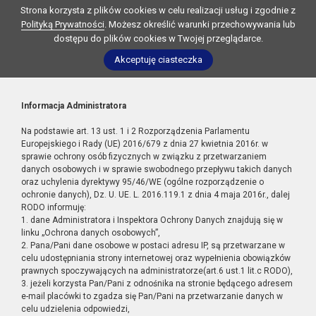
Strona korzysta z plików cookies w celu realizacji usług i zgodnie z
Polityką Prywatności
. Możesz określić warunki przechowywania lub
dostępu do plików cookies w Twojej przeglądarce.
Akceptuję ciasteczka
Informacja Administratora
Na podstawie art. 13 ust. 1 i 2 Rozporządzenia Parlamentu
Europejskiego i Rady (UE) 2016/679 z dnia 27 kwietnia 2016r. w
sprawie ochrony osób fizycznych w związku z przetwarzaniem
danych osobowych i w sprawie swobodnego przepływu takich danych
oraz uchylenia dyrektywy 95/46/WE (ogólne rozporządzenie o
ochronie danych), Dz. U. UE. L. 2016.119.1 z dnia 4 maja 2016r., dalej
RODO informuję:
1. dane Administratora i Inspektora Ochrony Danych znajdują się w
linku „Ochrona danych osobowych”,
2. Pana/Pani dane osobowe w postaci adresu IP, są przetwarzane w
celu udostępniania strony internetowej oraz wypełnienia obowiązków
prawnych spoczywających na administratorze(art.6 ust.1 lit.c RODO),
3. jeżeli korzysta Pan/Pani z odnośnika na stronie będącego adresem
e-mail placówki to zgadza się Pan/Pani na przetwarzanie danych w
celu udzielenia odpowiedzi,