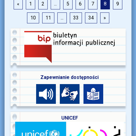
«
1
2
...
5
6
7
8
9
10
11
...
33
34
»
Zapewnianie dostępności
UNICEF