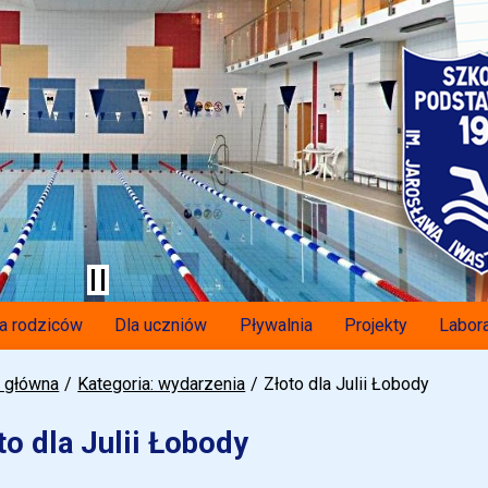
a rodziców
Dla uczniów
Pływalnia
Projekty
Labora
a główna
Kategoria: wydarzenia
Złoto dla Julii Łobody
to dla Julii Łobody