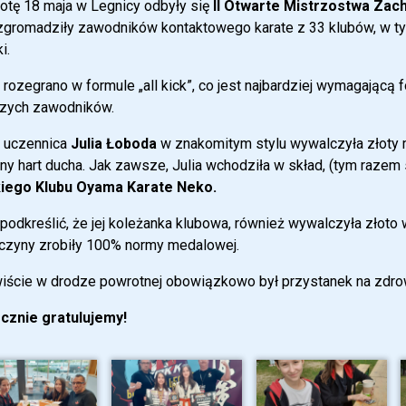
otę 18 maja w Legnicy odbyły się
II Otwarte Mistrzostwa Za
zgromadziły zawodników kontaktowego karate z 33 klubów, w tym
i.
j rozegrano w formule „all kick”, co jest najbardziej wymagającą
zych zawodników.
 uczennica
Julia Łoboda
w znakomitym stylu wywalczyła złoty m
y hart ducha. Jak zawsze, Julia wchodziła w skład, (tym razem
iego Klubu Oyama Karate Neko.
podkreślić, że jej koleżanka klubowa, również wywalczyła złoto 
czyny zrobiły 100% normy medalowej.
iście w drodze powrotnej obowiązkowo był przystanek na zdro
cznie gratulujemy!