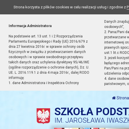
Strona korzysta z plików cookies w celu realizacji usług i zgodnie z
P
Danych znajduj
Informacja Administratora
osobowych”,
2. Pana/Pani d
Na podstawie art. 13 ust. 1 i 2 Rozporządzenia
przetwarzane w
Parlamentu Europejskiego i Rady (UE) 2016/679 z
internetowej o
dnia 27 kwietnia 2016r. w sprawie ochrony osób
prawnych spocz
fizycznych w związku z przetwarzaniem danych
ust.1 lit.c RODO
osobowych i w sprawie swobodnego przepływu
3. jeżeli korzy
takich danych oraz uchylenia dyrektywy 95/46/WE
będącego adres
(ogólne rozporządzenie o ochronie danych), Dz. U.
Pan/Pani na pr
UE. L. 2016.119.1 z dnia 4 maja 2016r., dalej RODO
udzielenia odp
informuję:
4. dane osobo
1. dane Administratora i Inspektora Ochrony
państwowym, or
Strona
SZKOŁA PODS
IM. JAROSŁAWA IWASZ