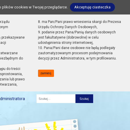
o plików cookies w Twojej przeglądarce.
Akceptuję ciasteczka
orządu
8. ma Pan/Pani prawo wniesienia skargi do Prezesa
zonym
Urzędu Ochrony Danych Osobowych,
9. podanie przez Pana/Panią danych osobowych
ą przekazywane
jest fakultatywne (dobrowolne) w celu
acji
udostępnienia strony internetowej,
10. Pana/Pani dane osobowe nie będą podlegały
zetwarzane
zautomatyzowanym procesom podejmowania
 niezbędnym do
decyzji przez Administratora, w tym profilowaniu.
ępu do treści
zamknij
sprostowania,
zania lub prawo
etwarzania,
dministratora
Fraza