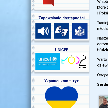
W sob
które 
i Polsk
Zapewnianie dostępności
Turnie
młods
Nasza
ogromn
Łódzk
UNICEF
Warto 
dziew
Oczyw
Українською – тут
Serde