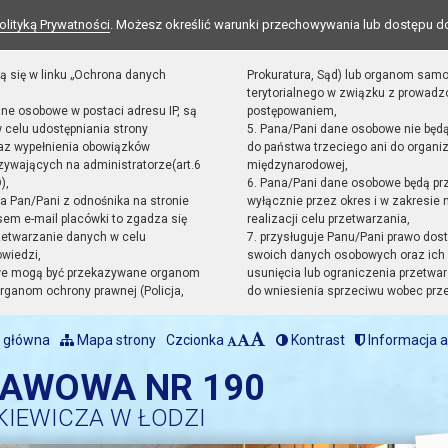
olityką Prywatności
. Możesz określić warunki przechowywania lub dostępu d
ą się w linku „Ochrona danych
Prokuratura, Sąd) lub organom sam
terytorialnego w związku z prowad
ane osobowe w postaci adresu IP, są
postępowaniem,
 celu udostępniania strony
5. Pana/Pani dane osobowe nie będ
raz wypełnienia obowiązków
do państwa trzeciego ani do organiz
ywających na administratorze(art.6
międzynarodowej,
),
6. Pana/Pani dane osobowe będą pr
sta Pan/Pani z odnośnika na stronie
wyłącznie przez okres i w zakresie
em e-mail placówki to zgadza się
realizacji celu przetwarzania,
zetwarzanie danych w celu
7. przysługuje Panu/Pani prawo dost
owiedzi,
swoich danych osobowych oraz ich 
we mogą być przekazywane organom
usunięcia lub ograniczenia przetwar
ganom ochrony prawnej (Policja,
do wniesienia sprzeciwu wobec prz
 główna
Mapa strony
Czcionka
Kontrast
Informacja a
TAWOWA NR 190
KIEWICZA W ŁODZI