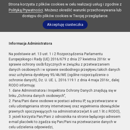
Strona korzysta z plików cookies w celu realizacji usług i zgodnie z
Polityką Prywatności
. Możesz określić warunki przechowywania lub
dostępu do plików cookies w Twojej przeglądarce.
Akceptuję ciasteczka
Informacja Administratora
Na podstawie art. 13 ust. 1 i 2 Rozporządzenia Parlamentu
Europejskiego i Rady (UE) 2016/679 z dnia 27 kwietnia 2016r. w
sprawie ochrony osób fizycznych w związku z przetwarzaniem
danych osobowych i w sprawie swobodnego przepływu takich danych
oraz uchylenia dyrektywy 95/46/WE (ogólne rozporządzenie o
ochronie danych), Dz. U. UE. L. 2016.119.1 z dnia 4 maja 2016r., dalej
RODO informuję:
1. dane Administratora i Inspektora Ochrony Danych znajdują się w
linku „Ochrona danych osobowych”,
2. Pana/Pani dane osobowe w postaci adresu IP, są przetwarzane w
celu udostępniania strony internetowej oraz wypełnienia obowiązków
prawnych spoczywających na administratorze(art.6 ust.1 lit.c RODO),
3. jeżeli korzysta Pan/Pani z odnośnika na stronie będącego adresem
e-mail placówki to zgadza się Pan/Pani na przetwarzanie danych w
celu udzielenia odpowiedzi,