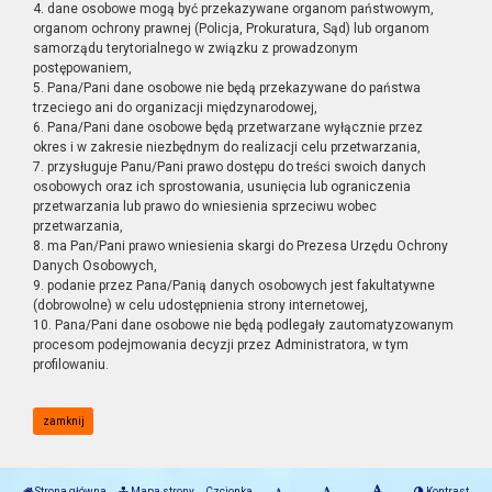
4. dane osobowe mogą być przekazywane organom państwowym,
organom ochrony prawnej (Policja, Prokuratura, Sąd) lub organom
samorządu terytorialnego w związku z prowadzonym
postępowaniem,
5. Pana/Pani dane osobowe nie będą przekazywane do państwa
trzeciego ani do organizacji międzynarodowej,
6. Pana/Pani dane osobowe będą przetwarzane wyłącznie przez
okres i w zakresie niezbędnym do realizacji celu przetwarzania,
7. przysługuje Panu/Pani prawo dostępu do treści swoich danych
osobowych oraz ich sprostowania, usunięcia lub ograniczenia
przetwarzania lub prawo do wniesienia sprzeciwu wobec
przetwarzania,
8. ma Pan/Pani prawo wniesienia skargi do Prezesa Urzędu Ochrony
Danych Osobowych,
9. podanie przez Pana/Panią danych osobowych jest fakultatywne
(dobrowolne) w celu udostępnienia strony internetowej,
10. Pana/Pani dane osobowe nie będą podlegały zautomatyzowanym
procesom podejmowania decyzji przez Administratora, w tym
profilowaniu.
zamknij
Strona główna
Mapa strony
Czcionka
Kontrast