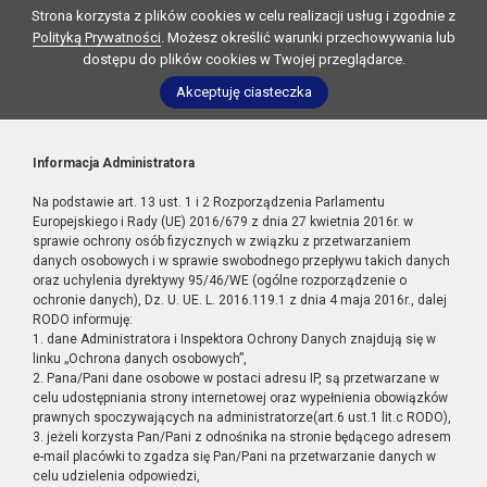
Strona korzysta z plików cookies w celu realizacji usług i zgodnie z
Polityką Prywatności
. Możesz określić warunki przechowywania lub
dostępu do plików cookies w Twojej przeglądarce.
Akceptuję ciasteczka
Informacja Administratora
Na podstawie art. 13 ust. 1 i 2 Rozporządzenia Parlamentu
Europejskiego i Rady (UE) 2016/679 z dnia 27 kwietnia 2016r. w
sprawie ochrony osób fizycznych w związku z przetwarzaniem
danych osobowych i w sprawie swobodnego przepływu takich danych
oraz uchylenia dyrektywy 95/46/WE (ogólne rozporządzenie o
ochronie danych), Dz. U. UE. L. 2016.119.1 z dnia 4 maja 2016r., dalej
RODO informuję:
1. dane Administratora i Inspektora Ochrony Danych znajdują się w
linku „Ochrona danych osobowych”,
2. Pana/Pani dane osobowe w postaci adresu IP, są przetwarzane w
celu udostępniania strony internetowej oraz wypełnienia obowiązków
prawnych spoczywających na administratorze(art.6 ust.1 lit.c RODO),
3. jeżeli korzysta Pan/Pani z odnośnika na stronie będącego adresem
e-mail placówki to zgadza się Pan/Pani na przetwarzanie danych w
celu udzielenia odpowiedzi,