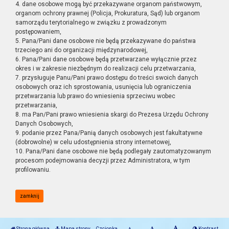
4. dane osobowe mogą być przekazywane organom państwowym,
organom ochrony prawnej (Policja, Prokuratura, Sąd) lub organom
samorządu terytorialnego w związku z prowadzonym
postępowaniem,
5. Pana/Pani dane osobowe nie będą przekazywane do państwa
trzeciego ani do organizacji międzynarodowej,
6. Pana/Pani dane osobowe będą przetwarzane wyłącznie przez
okres i w zakresie niezbędnym do realizacji celu przetwarzania,
7. przysługuje Panu/Pani prawo dostępu do treści swoich danych
osobowych oraz ich sprostowania, usunięcia lub ograniczenia
przetwarzania lub prawo do wniesienia sprzeciwu wobec
przetwarzania,
8. ma Pan/Pani prawo wniesienia skargi do Prezesa Urzędu Ochrony
Danych Osobowych,
9. podanie przez Pana/Panią danych osobowych jest fakultatywne
(dobrowolne) w celu udostępnienia strony internetowej,
10. Pana/Pani dane osobowe nie będą podlegały zautomatyzowanym
procesom podejmowania decyzji przez Administratora, w tym
profilowaniu.
zamknij
Strona główna
Mapa strony
Czcionka
Kontrast