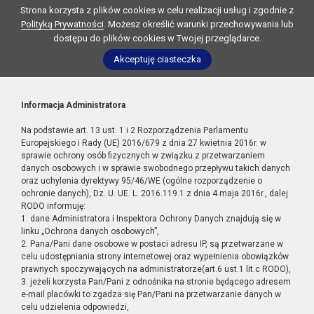
Strona korzysta z plików cookies w celu realizacji usług i zgodnie z
Polityką Prywatności
. Możesz określić warunki przechowywania lub
dostępu do plików cookies w Twojej przeglądarce.
Akceptuję ciasteczka
Informacja Administratora
Na podstawie art. 13 ust. 1 i 2 Rozporządzenia Parlamentu
Europejskiego i Rady (UE) 2016/679 z dnia 27 kwietnia 2016r. w
sprawie ochrony osób fizycznych w związku z przetwarzaniem
danych osobowych i w sprawie swobodnego przepływu takich danych
oraz uchylenia dyrektywy 95/46/WE (ogólne rozporządzenie o
ochronie danych), Dz. U. UE. L. 2016.119.1 z dnia 4 maja 2016r., dalej
RODO informuję:
1. dane Administratora i Inspektora Ochrony Danych znajdują się w
linku „Ochrona danych osobowych”,
2. Pana/Pani dane osobowe w postaci adresu IP, są przetwarzane w
celu udostępniania strony internetowej oraz wypełnienia obowiązków
prawnych spoczywających na administratorze(art.6 ust.1 lit.c RODO),
3. jeżeli korzysta Pan/Pani z odnośnika na stronie będącego adresem
e-mail placówki to zgadza się Pan/Pani na przetwarzanie danych w
celu udzielenia odpowiedzi,