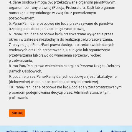
4. dane osobowe mogą być przekazywane organom państwowym,
organom ochrony prawnej (Policja, Prokuratura, Sąd) lub organom
samorządu terytorialnego w związku z prowadzonym
postępowaniem,
5. Pana/Pani dane osobowe nie będą przekazywane do państwa
trzeciego ani do organizacji międzynarodowej,
6. Pana/Pani dane osobowe będą przetwarzane wyłącznie przez
okres i w zakresie niezbędnym do realizacji celu przetwarzania,
7. przysługuje Panu/Pani prawo dostępu do treści swoich danych
osobowych oraz ich sprostowania, usunięcia lub ograniczenia
przetwarzania lub prawo do wniesienia sprzeciwu wobec
przetwarzania,
8. ma Pan/Pani prawo wniesienia skargi do Prezesa Urzędu Ochrony
Danych Osobowych,
9. podanie przez Pana/Panią danych osobowych jest fakultatywne
(dobrowolne) w celu udostępnienia strony internetowej,
10. Pana/Pani dane osobowe nie będą podlegały zautomatyzowanym
procesom podejmowania decyzji przez Administratora, w tym
profilowaniu.
zamknij
Strona główna
Mapa strony
Czcionka
Kontrast