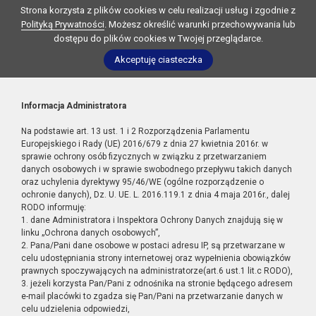
Strona korzysta z plików cookies w celu realizacji usług i zgodnie z
Polityką Prywatności
. Możesz określić warunki przechowywania lub
dostępu do plików cookies w Twojej przeglądarce.
Akceptuję ciasteczka
Informacja Administratora
Na podstawie art. 13 ust. 1 i 2 Rozporządzenia Parlamentu
Europejskiego i Rady (UE) 2016/679 z dnia 27 kwietnia 2016r. w
sprawie ochrony osób fizycznych w związku z przetwarzaniem
danych osobowych i w sprawie swobodnego przepływu takich danych
oraz uchylenia dyrektywy 95/46/WE (ogólne rozporządzenie o
ochronie danych), Dz. U. UE. L. 2016.119.1 z dnia 4 maja 2016r., dalej
RODO informuję:
1. dane Administratora i Inspektora Ochrony Danych znajdują się w
linku „Ochrona danych osobowych”,
2. Pana/Pani dane osobowe w postaci adresu IP, są przetwarzane w
celu udostępniania strony internetowej oraz wypełnienia obowiązków
prawnych spoczywających na administratorze(art.6 ust.1 lit.c RODO),
3. jeżeli korzysta Pan/Pani z odnośnika na stronie będącego adresem
e-mail placówki to zgadza się Pan/Pani na przetwarzanie danych w
celu udzielenia odpowiedzi,