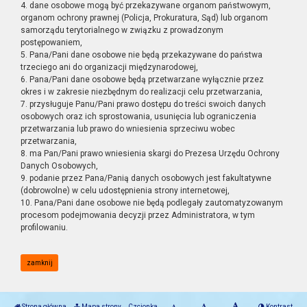
4. dane osobowe mogą być przekazywane organom państwowym,
organom ochrony prawnej (Policja, Prokuratura, Sąd) lub organom
samorządu terytorialnego w związku z prowadzonym
postępowaniem,
5. Pana/Pani dane osobowe nie będą przekazywane do państwa
trzeciego ani do organizacji międzynarodowej,
6. Pana/Pani dane osobowe będą przetwarzane wyłącznie przez
okres i w zakresie niezbędnym do realizacji celu przetwarzania,
7. przysługuje Panu/Pani prawo dostępu do treści swoich danych
osobowych oraz ich sprostowania, usunięcia lub ograniczenia
przetwarzania lub prawo do wniesienia sprzeciwu wobec
przetwarzania,
8. ma Pan/Pani prawo wniesienia skargi do Prezesa Urzędu Ochrony
Danych Osobowych,
9. podanie przez Pana/Panią danych osobowych jest fakultatywne
(dobrowolne) w celu udostępnienia strony internetowej,
10. Pana/Pani dane osobowe nie będą podlegały zautomatyzowanym
procesom podejmowania decyzji przez Administratora, w tym
profilowaniu.
zamknij
Strona główna
Mapa strony
Czcionka
Kontrast