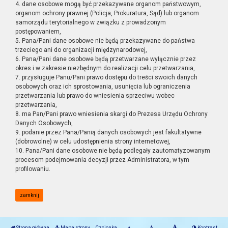
4. dane osobowe mogą być przekazywane organom państwowym,
organom ochrony prawnej (Policja, Prokuratura, Sąd) lub organom
samorządu terytorialnego w związku z prowadzonym
postępowaniem,
5. Pana/Pani dane osobowe nie będą przekazywane do państwa
trzeciego ani do organizacji międzynarodowej,
6. Pana/Pani dane osobowe będą przetwarzane wyłącznie przez
okres i w zakresie niezbędnym do realizacji celu przetwarzania,
7. przysługuje Panu/Pani prawo dostępu do treści swoich danych
osobowych oraz ich sprostowania, usunięcia lub ograniczenia
przetwarzania lub prawo do wniesienia sprzeciwu wobec
przetwarzania,
8. ma Pan/Pani prawo wniesienia skargi do Prezesa Urzędu Ochrony
Danych Osobowych,
9. podanie przez Pana/Panią danych osobowych jest fakultatywne
(dobrowolne) w celu udostępnienia strony internetowej,
10. Pana/Pani dane osobowe nie będą podlegały zautomatyzowanym
procesom podejmowania decyzji przez Administratora, w tym
profilowaniu.
zamknij
Strona główna
Mapa strony
Czcionka
Kontrast