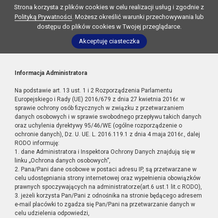
Strona korzysta z plików cookies w celu realizacji usług i zgodnie z
Polityką Prywatności
. Możesz określić warunki przechowywania lub
dostępu do plików cookies w Twojej przeglądarce.
Akceptuję ciasteczka
Informacja Administratora
Na podstawie art. 13 ust. 1 i 2 Rozporządzenia Parlamentu
Europejskiego i Rady (UE) 2016/679 z dnia 27 kwietnia 2016r. w
sprawie ochrony osób fizycznych w związku z przetwarzaniem
danych osobowych i w sprawie swobodnego przepływu takich danych
oraz uchylenia dyrektywy 95/46/WE (ogólne rozporządzenie o
ochronie danych), Dz. U. UE. L. 2016.119.1 z dnia 4 maja 2016r., dalej
RODO informuję:
1. dane Administratora i Inspektora Ochrony Danych znajdują się w
linku „Ochrona danych osobowych”,
2. Pana/Pani dane osobowe w postaci adresu IP, są przetwarzane w
celu udostępniania strony internetowej oraz wypełnienia obowiązków
prawnych spoczywających na administratorze(art.6 ust.1 lit.c RODO),
3. jeżeli korzysta Pan/Pani z odnośnika na stronie będącego adresem
e-mail placówki to zgadza się Pan/Pani na przetwarzanie danych w
celu udzielenia odpowiedzi,