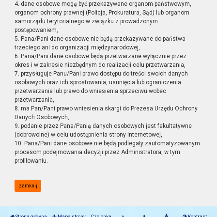
4. dane osobowe mogą być przekazywane organom państwowym,
organom ochrony prawnej (Policja, Prokuratura, Sąd) lub organom
samorządu terytorialnego w związku z prowadzonym
postępowaniem,
5. Pana/Pani dane osobowe nie będą przekazywane do państwa
trzeciego ani do organizacji międzynarodowej,
6. Pana/Pani dane osobowe będą przetwarzane wyłącznie przez
okres i w zakresie niezbędnym do realizacji celu przetwarzania,
7. przysługuje Panu/Pani prawo dostępu do treści swoich danych
osobowych oraz ich sprostowania, usunięcia lub ograniczenia
przetwarzania lub prawo do wniesienia sprzeciwu wobec
przetwarzania,
8. ma Pan/Pani prawo wniesienia skargi do Prezesa Urzędu Ochrony
Danych Osobowych,
9. podanie przez Pana/Panią danych osobowych jest fakultatywne
(dobrowolne) w celu udostępnienia strony internetowej,
10. Pana/Pani dane osobowe nie będą podlegały zautomatyzowanym
procesom podejmowania decyzji przez Administratora, w tym
profilowaniu.
zamknij
Strona główna
Mapa strony
Czcionka
Kontrast