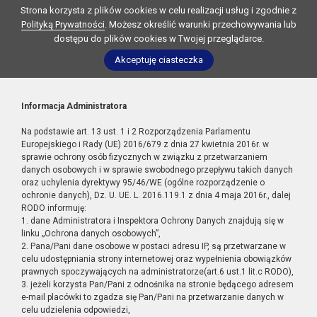
Strona korzysta z plików cookies w celu realizacji usług i zgodnie z
Polityką Prywatności
. Możesz określić warunki przechowywania lub
dostępu do plików cookies w Twojej przeglądarce.
Akceptuję ciasteczka
Informacja Administratora
Na podstawie art. 13 ust. 1 i 2 Rozporządzenia Parlamentu
Europejskiego i Rady (UE) 2016/679 z dnia 27 kwietnia 2016r. w
sprawie ochrony osób fizycznych w związku z przetwarzaniem
danych osobowych i w sprawie swobodnego przepływu takich danych
oraz uchylenia dyrektywy 95/46/WE (ogólne rozporządzenie o
ochronie danych), Dz. U. UE. L. 2016.119.1 z dnia 4 maja 2016r., dalej
RODO informuję:
1. dane Administratora i Inspektora Ochrony Danych znajdują się w
linku „Ochrona danych osobowych”,
2. Pana/Pani dane osobowe w postaci adresu IP, są przetwarzane w
celu udostępniania strony internetowej oraz wypełnienia obowiązków
prawnych spoczywających na administratorze(art.6 ust.1 lit.c RODO),
3. jeżeli korzysta Pan/Pani z odnośnika na stronie będącego adresem
e-mail placówki to zgadza się Pan/Pani na przetwarzanie danych w
celu udzielenia odpowiedzi,