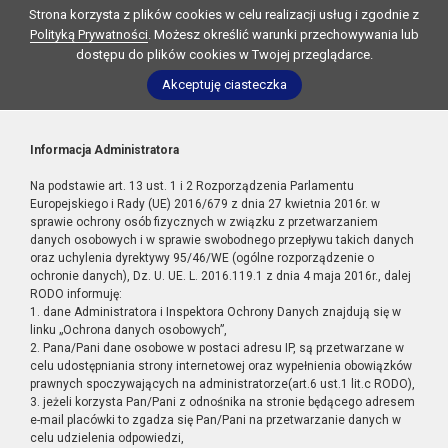
Strona korzysta z plików cookies w celu realizacji usług i zgodnie z
Polityką Prywatności
. Możesz określić warunki przechowywania lub
dostępu do plików cookies w Twojej przeglądarce.
Akceptuję ciasteczka
Informacja Administratora
Na podstawie art. 13 ust. 1 i 2 Rozporządzenia Parlamentu
Europejskiego i Rady (UE) 2016/679 z dnia 27 kwietnia 2016r. w
sprawie ochrony osób fizycznych w związku z przetwarzaniem
danych osobowych i w sprawie swobodnego przepływu takich danych
oraz uchylenia dyrektywy 95/46/WE (ogólne rozporządzenie o
ochronie danych), Dz. U. UE. L. 2016.119.1 z dnia 4 maja 2016r., dalej
RODO informuję:
1. dane Administratora i Inspektora Ochrony Danych znajdują się w
linku „Ochrona danych osobowych”,
2. Pana/Pani dane osobowe w postaci adresu IP, są przetwarzane w
celu udostępniania strony internetowej oraz wypełnienia obowiązków
prawnych spoczywających na administratorze(art.6 ust.1 lit.c RODO),
3. jeżeli korzysta Pan/Pani z odnośnika na stronie będącego adresem
e-mail placówki to zgadza się Pan/Pani na przetwarzanie danych w
celu udzielenia odpowiedzi,