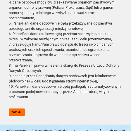
4. dane osobowe mogą być przekazywane organom państwowym,
organom ochrony prawnej (Policja, Prokuratura, Sąd) lub organom
samorządu terytorialnego w związku z prowadzonym
postępowaniem,
5. Pana/Pani dane osobowe nie będą przekazywane do państwa
trzeciego ani do organizacji międzynarodowej,
6. Pana/Pani dane osobowe będą przetwarzane wyłącznie przez
okres i w zakresie niezbędnym do realizacji celu przetwarzania,
7. przysługuje Panu/Pani prawo dostępu do treści swoich danych
osobowych oraz ich sprostowania, usunięcia lub ograniczenia
przetwarzania lub prawo do wniesienia sprzeciwu wobec
przetwarzania,
8. ma Pan/Pani prawo wniesienia skargi do Prezesa Urzędu Ochrony
Danych Osobowych,
9. podanie przez Pana/Panią danych osobowych jest fakultatywne
(dobrowolne) w celu udostępnienia strony internetowej,
10. Pana/Pani dane osobowe nie będą podlegały zautomatyzowanym
procesom podejmowania decyzji przez Administratora, w tym
profilowaniu.
zamknij
Strona główna
Mapa strony
Czcionka
Kontrast