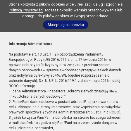
Strona korzysta z plików cookies w celu realizacji usług i zgodnie z
Polityką Prywatności
. Możesz określić warunki przechowywania lub
dostępu do plików cookies w Twojej przeglądarce.
Akceptuję ciasteczka
Informacja Administratora
Na podstawie art. 13 ust. 1 i 2 Rozporządzenia Parlamentu
Europejskiego i Rady (UE) 2016/679 z dnia 27 kwietnia 2016r. w
sprawie ochrony osób fizycznych w związku z przetwarzaniem
danych osobowych i w sprawie swobodnego przepływu takich danych
oraz uchylenia dyrektywy 95/46/WE (ogólne rozporządzenie o
ochronie danych), Dz. U. UE. L. 2016.119.1 z dnia 4 maja 2016r., dalej
RODO informuję:
1. dane Administratora i Inspektora Ochrony Danych znajdują się w
linku „Ochrona danych osobowych”,
2. Pana/Pani dane osobowe w postaci adresu IP, są przetwarzane w
celu udostępniania strony internetowej oraz wypełnienia obowiązków
prawnych spoczywających na administratorze(art.6 ust.1 lit.c RODO),
3. jeżeli korzysta Pan/Pani z odnośnika na stronie będącego adresem
e-mail placówki to zgadza się Pan/Pani na przetwarzanie danych w
celu udzielenia odpowiedzi,