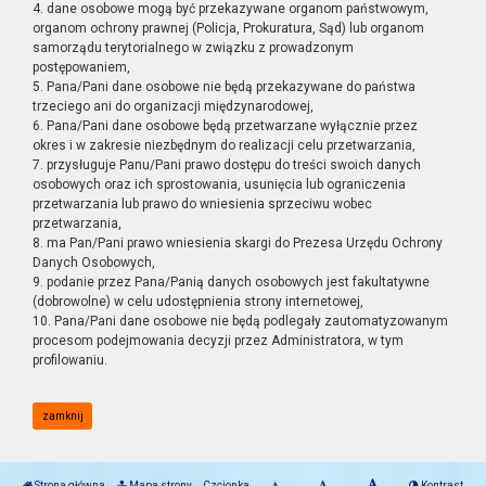
4. dane osobowe mogą być przekazywane organom państwowym,
organom ochrony prawnej (Policja, Prokuratura, Sąd) lub organom
samorządu terytorialnego w związku z prowadzonym
postępowaniem,
5. Pana/Pani dane osobowe nie będą przekazywane do państwa
trzeciego ani do organizacji międzynarodowej,
6. Pana/Pani dane osobowe będą przetwarzane wyłącznie przez
okres i w zakresie niezbędnym do realizacji celu przetwarzania,
7. przysługuje Panu/Pani prawo dostępu do treści swoich danych
osobowych oraz ich sprostowania, usunięcia lub ograniczenia
przetwarzania lub prawo do wniesienia sprzeciwu wobec
przetwarzania,
8. ma Pan/Pani prawo wniesienia skargi do Prezesa Urzędu Ochrony
Danych Osobowych,
9. podanie przez Pana/Panią danych osobowych jest fakultatywne
(dobrowolne) w celu udostępnienia strony internetowej,
10. Pana/Pani dane osobowe nie będą podlegały zautomatyzowanym
procesom podejmowania decyzji przez Administratora, w tym
profilowaniu.
zamknij
Strona główna
Mapa strony
Czcionka
Kontrast