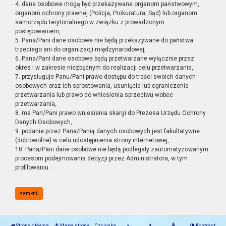
4. dane osobowe mogą być przekazywane organom państwowym,
organom ochrony prawnej (Policja, Prokuratura, Sąd) lub organom
samorządu terytorialnego w związku z prowadzonym
postępowaniem,
5. Pana/Pani dane osobowe nie będą przekazywane do państwa
trzeciego ani do organizacji międzynarodowej,
6. Pana/Pani dane osobowe będą przetwarzane wyłącznie przez
okres i w zakresie niezbędnym do realizacji celu przetwarzania,
7. przysługuje Panu/Pani prawo dostępu do treści swoich danych
osobowych oraz ich sprostowania, usunięcia lub ograniczenia
przetwarzania lub prawo do wniesienia sprzeciwu wobec
przetwarzania,
8. ma Pan/Pani prawo wniesienia skargi do Prezesa Urzędu Ochrony
Danych Osobowych,
9. podanie przez Pana/Panią danych osobowych jest fakultatywne
(dobrowolne) w celu udostępnienia strony internetowej,
10. Pana/Pani dane osobowe nie będą podlegały zautomatyzowanym
procesom podejmowania decyzji przez Administratora, w tym
profilowaniu.
zamknij
Strona główna
Mapa strony
Czcionka
Kontrast