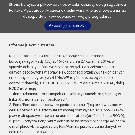
Strona korzysta z plików cookies w celu realizacji usług i zgodnie z
Polityką Prywatności
. Możesz określić warunki przechowywania lub
dostępu do plików cookies w Twojej przeglądarce.
Akceptuję ciasteczka
Informacja Administratora
Na podstawie art. 13 ust. 1 i 2 Rozporządzenia Parlamentu
Europejskiego i Rady (UE) 2016/679 z dnia 27 kwietnia 2016r. w
sprawie ochrony osób fizycznych w związku z przetwarzaniem
danych osobowych i w sprawie swobodnego przepływu takich danych
oraz uchylenia dyrektywy 95/46/WE (ogólne rozporządzenie o
ochronie danych), Dz. U. UE. L. 2016.119.1 z dnia 4 maja 2016r., dalej
RODO informuję:
1. dane Administratora i Inspektora Ochrony Danych znajdują się w
linku „Ochrona danych osobowych”,
2. Pana/Pani dane osobowe w postaci adresu IP, są przetwarzane w
celu udostępniania strony internetowej oraz wypełnienia obowiązków
prawnych spoczywających na administratorze(art.6 ust.1 lit.c RODO),
3. jeżeli korzysta Pan/Pani z odnośnika na stronie będącego adresem
e-mail placówki to zgadza się Pan/Pani na przetwarzanie danych w
celu udzielenia odpowiedzi,