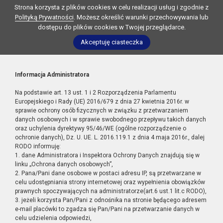
Strona korzysta z plików cookies w celu realizacji usług i zgodnie z
Polityką Prywatności
. Możesz określić warunki przechowywania lub
dostępu do plików cookies w Twojej przeglądarce.
Akceptuję ciasteczka
Informacja Administratora
Na podstawie art. 13 ust. 1 i 2 Rozporządzenia Parlamentu
Europejskiego i Rady (UE) 2016/679 z dnia 27 kwietnia 2016r. w
sprawie ochrony osób fizycznych w związku z przetwarzaniem
danych osobowych i w sprawie swobodnego przepływu takich danych
oraz uchylenia dyrektywy 95/46/WE (ogólne rozporządzenie o
ochronie danych), Dz. U. UE. L. 2016.119.1 z dnia 4 maja 2016r., dalej
RODO informuję:
1. dane Administratora i Inspektora Ochrony Danych znajdują się w
linku „Ochrona danych osobowych”,
2. Pana/Pani dane osobowe w postaci adresu IP, są przetwarzane w
celu udostępniania strony internetowej oraz wypełnienia obowiązków
prawnych spoczywających na administratorze(art.6 ust.1 lit.c RODO),
3. jeżeli korzysta Pan/Pani z odnośnika na stronie będącego adresem
e-mail placówki to zgadza się Pan/Pani na przetwarzanie danych w
celu udzielenia odpowiedzi,