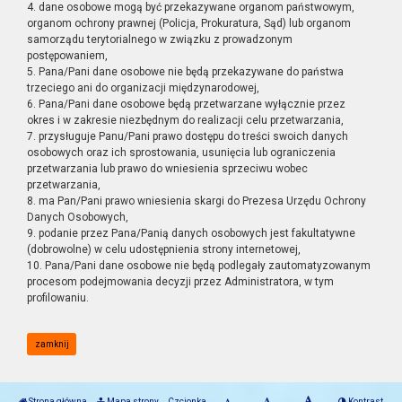
4. dane osobowe mogą być przekazywane organom państwowym,
organom ochrony prawnej (Policja, Prokuratura, Sąd) lub organom
samorządu terytorialnego w związku z prowadzonym
postępowaniem,
5. Pana/Pani dane osobowe nie będą przekazywane do państwa
trzeciego ani do organizacji międzynarodowej,
6. Pana/Pani dane osobowe będą przetwarzane wyłącznie przez
okres i w zakresie niezbędnym do realizacji celu przetwarzania,
7. przysługuje Panu/Pani prawo dostępu do treści swoich danych
osobowych oraz ich sprostowania, usunięcia lub ograniczenia
przetwarzania lub prawo do wniesienia sprzeciwu wobec
przetwarzania,
8. ma Pan/Pani prawo wniesienia skargi do Prezesa Urzędu Ochrony
Danych Osobowych,
9. podanie przez Pana/Panią danych osobowych jest fakultatywne
(dobrowolne) w celu udostępnienia strony internetowej,
10. Pana/Pani dane osobowe nie będą podlegały zautomatyzowanym
procesom podejmowania decyzji przez Administratora, w tym
profilowaniu.
zamknij
Strona główna
Mapa strony
Czcionka
Kontrast