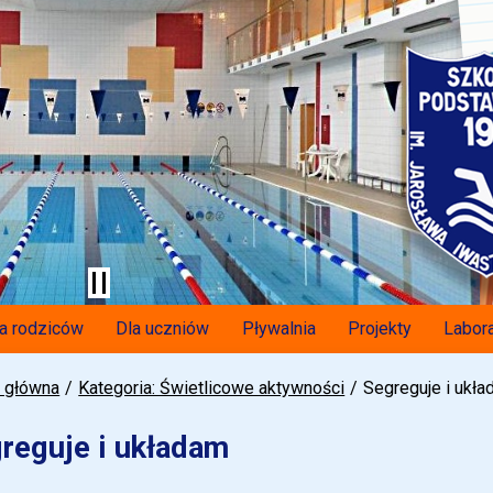
a rodziców
Dla uczniów
Pływalnia
Projekty
Labora
a główna
Kategoria: Świetlicowe aktywności
Segreguje i ukł
reguje i układam