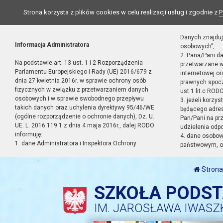
Strona korzysta z plików cookies w celu realizacji usług i zgodnie z
P
Danych znajduj
Informacja Administratora
osobowych”,
2. Pana/Pani d
Na podstawie art. 13 ust. 1 i 2 Rozporządzenia
przetwarzane w
Parlamentu Europejskiego i Rady (UE) 2016/679 z
internetowej o
dnia 27 kwietnia 2016r. w sprawie ochrony osób
prawnych spocz
fizycznych w związku z przetwarzaniem danych
ust.1 lit.c RODO
osobowych i w sprawie swobodnego przepływu
3. jeżeli korzy
takich danych oraz uchylenia dyrektywy 95/46/WE
będącego adres
(ogólne rozporządzenie o ochronie danych), Dz. U.
Pan/Pani na pr
UE. L. 2016.119.1 z dnia 4 maja 2016r., dalej RODO
udzielenia odp
informuję:
4. dane osobo
1. dane Administratora i Inspektora Ochrony
państwowym, or
Strona
SZKOŁA PODS
IM. JAROSŁAWA IWASZ