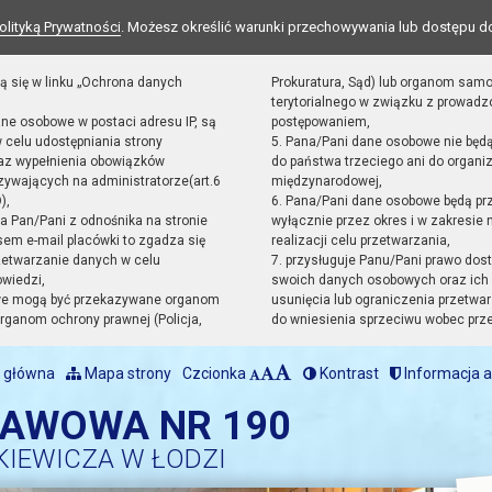
olityką Prywatności
. Możesz określić warunki przechowywania lub dostępu d
ą się w linku „Ochrona danych
Prokuratura, Sąd) lub organom sam
terytorialnego w związku z prowad
ane osobowe w postaci adresu IP, są
postępowaniem,
 celu udostępniania strony
5. Pana/Pani dane osobowe nie będ
raz wypełnienia obowiązków
do państwa trzeciego ani do organiz
ywających na administratorze(art.6
międzynarodowej,
),
6. Pana/Pani dane osobowe będą pr
sta Pan/Pani z odnośnika na stronie
wyłącznie przez okres i w zakresie
em e-mail placówki to zgadza się
realizacji celu przetwarzania,
zetwarzanie danych w celu
7. przysługuje Panu/Pani prawo dost
owiedzi,
swoich danych osobowych oraz ich 
we mogą być przekazywane organom
usunięcia lub ograniczenia przetwar
ganom ochrony prawnej (Policja,
do wniesienia sprzeciwu wobec prz
 główna
Mapa strony
Czcionka
Kontrast
Informacja a
TAWOWA NR 190
KIEWICZA W ŁODZI