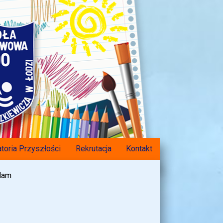
toria Przyszłości
Rekrutacja
Kontakt
adam