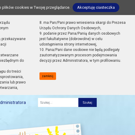
o plików cookies w Twojej przeglądarce.
Akceptuję ciasteczka
orządu
8. ma Pan/Pani prawo wniesienia skargi do Prezesa
zonym
Urzędu Ochrony Danych Osobowych,
9. podanie przez Pana/Panią danych osobowych
ą przekazywane
jest fakultatywne (dobrowolne) w celu
acji
udostępnienia strony internetowej,
10. Pana/Pani dane osobowe nie będą podlegały
zetwarzane
zautomatyzowanym procesom podejmowania
 niezbędnym do
decyzji przez Administratora, w tym profilowaniu.
ępu do treści
zamknij
sprostowania,
zania lub prawo
etwarzania,
dministratora
Fraza