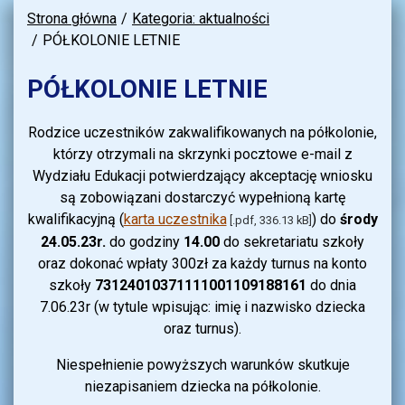
Strona główna
Kategoria: aktualności
PÓŁKOLONIE LETNIE
PÓŁKOLONIE LETNIE
Rodzice uczestników zakwalifikowanych na półkolonie,
którzy otrzymali na skrzynki pocztowe e-mail z
Wydziału Edukacji potwierdzający akceptację wniosku
są zobowiązani dostarczyć wypełnioną kartę
kwalifikacyjną (
karta uczestnika
) do
środy
[.pdf, 336.13 kB]
24.05.23r.
do godziny
14.00
do sekretariatu szkoły
oraz dokonać wpłaty 300zł za każdy turnus na konto
szkoły
73124010371111001109188161
do dnia
7.06.23r (w tytule wpisując: imię i nazwisko dziecka
oraz turnus).
Niespełnienie powyższych warunków skutkuje
niezapisaniem dziecka na półkolonie.