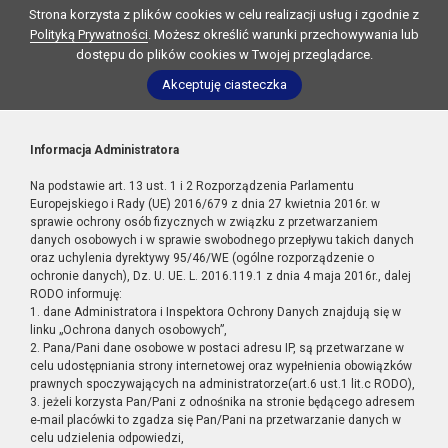
Strona korzysta z plików cookies w celu realizacji usług i zgodnie z
Polityką Prywatności
. Możesz określić warunki przechowywania lub
dostępu do plików cookies w Twojej przeglądarce.
Akceptuję ciasteczka
Informacja Administratora
Na podstawie art. 13 ust. 1 i 2 Rozporządzenia Parlamentu
Europejskiego i Rady (UE) 2016/679 z dnia 27 kwietnia 2016r. w
sprawie ochrony osób fizycznych w związku z przetwarzaniem
danych osobowych i w sprawie swobodnego przepływu takich danych
oraz uchylenia dyrektywy 95/46/WE (ogólne rozporządzenie o
ochronie danych), Dz. U. UE. L. 2016.119.1 z dnia 4 maja 2016r., dalej
RODO informuję:
1. dane Administratora i Inspektora Ochrony Danych znajdują się w
linku „Ochrona danych osobowych”,
2. Pana/Pani dane osobowe w postaci adresu IP, są przetwarzane w
celu udostępniania strony internetowej oraz wypełnienia obowiązków
prawnych spoczywających na administratorze(art.6 ust.1 lit.c RODO),
3. jeżeli korzysta Pan/Pani z odnośnika na stronie będącego adresem
e-mail placówki to zgadza się Pan/Pani na przetwarzanie danych w
celu udzielenia odpowiedzi,