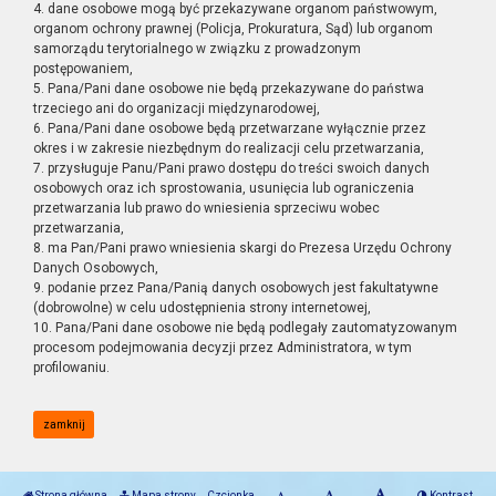
4. dane osobowe mogą być przekazywane organom państwowym,
organom ochrony prawnej (Policja, Prokuratura, Sąd) lub organom
samorządu terytorialnego w związku z prowadzonym
postępowaniem,
5. Pana/Pani dane osobowe nie będą przekazywane do państwa
trzeciego ani do organizacji międzynarodowej,
6. Pana/Pani dane osobowe będą przetwarzane wyłącznie przez
okres i w zakresie niezbędnym do realizacji celu przetwarzania,
7. przysługuje Panu/Pani prawo dostępu do treści swoich danych
osobowych oraz ich sprostowania, usunięcia lub ograniczenia
przetwarzania lub prawo do wniesienia sprzeciwu wobec
przetwarzania,
8. ma Pan/Pani prawo wniesienia skargi do Prezesa Urzędu Ochrony
Danych Osobowych,
9. podanie przez Pana/Panią danych osobowych jest fakultatywne
(dobrowolne) w celu udostępnienia strony internetowej,
10. Pana/Pani dane osobowe nie będą podlegały zautomatyzowanym
procesom podejmowania decyzji przez Administratora, w tym
profilowaniu.
zamknij
Strona główna
Mapa strony
Czcionka
Kontrast