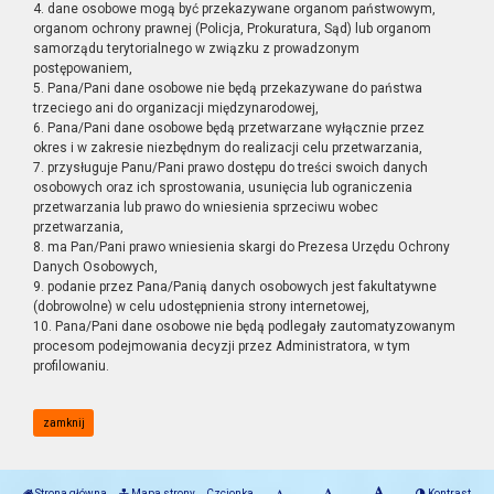
4. dane osobowe mogą być przekazywane organom państwowym,
organom ochrony prawnej (Policja, Prokuratura, Sąd) lub organom
samorządu terytorialnego w związku z prowadzonym
postępowaniem,
5. Pana/Pani dane osobowe nie będą przekazywane do państwa
trzeciego ani do organizacji międzynarodowej,
6. Pana/Pani dane osobowe będą przetwarzane wyłącznie przez
okres i w zakresie niezbędnym do realizacji celu przetwarzania,
7. przysługuje Panu/Pani prawo dostępu do treści swoich danych
osobowych oraz ich sprostowania, usunięcia lub ograniczenia
przetwarzania lub prawo do wniesienia sprzeciwu wobec
przetwarzania,
8. ma Pan/Pani prawo wniesienia skargi do Prezesa Urzędu Ochrony
Danych Osobowych,
9. podanie przez Pana/Panią danych osobowych jest fakultatywne
(dobrowolne) w celu udostępnienia strony internetowej,
10. Pana/Pani dane osobowe nie będą podlegały zautomatyzowanym
procesom podejmowania decyzji przez Administratora, w tym
profilowaniu.
zamknij
Strona główna
Mapa strony
Czcionka
Kontrast