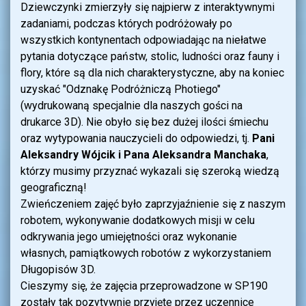
Dziewczynki zmierzyły się najpierw z interaktywnymi
zadaniami, podczas których podróżowały po
wszystkich kontynentach odpowiadając na niełatwe
pytania dotyczące państw, stolic, ludności oraz fauny i
flory, które są dla nich charakterystyczne, aby na koniec
uzyskać "Odznakę Podróżniczą Photiego"
(wydrukowaną specjalnie dla naszych gości na
drukarce 3D). Nie obyło się bez dużej ilości śmiechu
oraz wytypowania nauczycieli do odpowiedzi, tj.
Pani
Aleksandry Wójcik i Pana Aleksandra Manchaka
,
którzy musimy przyznać wykazali się szeroką wiedzą
geograficzną!
Zwieńczeniem zajęć było zaprzyjaźnienie się z naszym
robotem, wykonywanie dodatkowych misji w celu
odkrywania jego umiejętności oraz wykonanie
własnych, pamiątkowych robotów z wykorzystaniem
Długopisów 3D.
Cieszymy się, że zajęcia przeprowadzone w SP190
zostały tak pozytywnie przyjęte przez uczennice