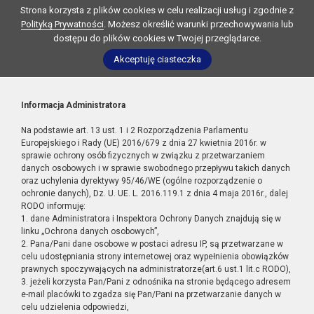
Strona korzysta z plików cookies w celu realizacji usług i zgodnie z
Polityką Prywatności
. Możesz określić warunki przechowywania lub
dostępu do plików cookies w Twojej przeglądarce.
Akceptuję ciasteczka
Informacja Administratora
Na podstawie art. 13 ust. 1 i 2 Rozporządzenia Parlamentu
Europejskiego i Rady (UE) 2016/679 z dnia 27 kwietnia 2016r. w
sprawie ochrony osób fizycznych w związku z przetwarzaniem
danych osobowych i w sprawie swobodnego przepływu takich danych
oraz uchylenia dyrektywy 95/46/WE (ogólne rozporządzenie o
ochronie danych), Dz. U. UE. L. 2016.119.1 z dnia 4 maja 2016r., dalej
RODO informuję:
1. dane Administratora i Inspektora Ochrony Danych znajdują się w
linku „Ochrona danych osobowych”,
2. Pana/Pani dane osobowe w postaci adresu IP, są przetwarzane w
celu udostępniania strony internetowej oraz wypełnienia obowiązków
prawnych spoczywających na administratorze(art.6 ust.1 lit.c RODO),
3. jeżeli korzysta Pan/Pani z odnośnika na stronie będącego adresem
e-mail placówki to zgadza się Pan/Pani na przetwarzanie danych w
celu udzielenia odpowiedzi,