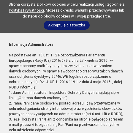
Strona korzysta z plików cookies w celu realizacji usług i zgodnie z
Polityką Prywatności
. Możesz określić warunki przechowywania lub
dostępu do plików cookies w Twojej przeglądarce.
Akceptuję ciasteczka
Informacja Administratora
Na podstawie art. 13 ust. 1 i 2 Rozporządzenia Parlamentu
Europejskiego i Rady (UE) 2016/679 z dnia 27 kwietnia 2016r. w
sprawie ochrony osób fizycznych w związku z przetwarzaniem
danych osobowych i w sprawie swobodnego przepływu takich danych
oraz uchylenia dyrektywy 95/46/WE (ogólne rozporządzenie o
ochronie danych), Dz. U. UE. L. 2016.119.1 z dnia 4 maja 2016r., dalej
RODO informuję:
1. dane Administratora i Inspektora Ochrony Danych znajdują się w
linku „Ochrona danych osobowych”,
2. Pana/Pani dane osobowe w postaci adresu IP, są przetwarzane w
celu udostępniania strony internetowej oraz wypełnienia obowiązków
prawnych spoczywających na administratorze(art.6 ust.1 lit.c RODO),
3. jeżeli korzysta Pan/Pani z odnośnika na stronie będącego adresem
e-mail placówki to zgadza się Pan/Pani na przetwarzanie danych w
celu udzielenia odpowiedzi,