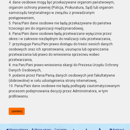
4. dane osobowe mogą być przekazywane organom państwowym,
organom ochrony prawnej (Policja, Prokuratura, Sąd) lub organom
samorządu terytorialnego w związku z prowadzonym
postępowaniem,
5. Pana/Pani dane osobowe nie będą przekazywane do państwa
trzeciego ani do organizacji międzynarodowej,
6. Pana/Pani dane osobowe będą przetwarzane wyłącznie przez
okres i w zakresie niezbędnym do realizacji celu przetwarzania,
7. przysługuje Panu/Pani prawo dostępu do treści swoich danych
osobowych oraz ich sprostowania, usunięcia lub ograniczenia
przetwarzania lub prawo do wniesienia sprzeciwu wobec
przetwarzania,
8. ma Pan/Pani prawo wniesienia skargi do Prezesa Urzędu Ochrony
Danych Osobowych,
9. podanie przez Pana/Panią danych osobowych jest fakultatywne
(dobrowolne) w celu udostępnienia strony internetowej,
10. Pana/Pani dane osobowe nie będą podlegały zautomatyzowanym
procesom podejmowania decyzji przez Administratora, w tym
profilowaniu.
zamknij
Strona główna
Mapa strony
Czcionka
Kontrast