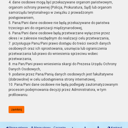
4. dane osobowe mogą być przekazywane organom państwowym,
organom ochrony prawnej (Policja, Prokuratura, Sąd) lub organom
samorządu terytorialnego w związku z prowadzonym
postępowaniem,
5. Pana/Pani dane osobowe nie będą przekazywane do państwa
trzeciego ani do organizacji międzynarodowej,
6. Pana/Pani dane osobowe będą przetwarzane wyłącznie przez
okres i w zakresie niezbędnym do realizacji celu przetwarzania,
7. przysługuje Panu/Pani prawo dostępu do treści swoich danych
osobowych oraz ich sprostowania, usunięcia lub ograniczenia
przetwarzania lub prawo do wniesienia sprzeciwu wobec
przetwarzania,
8. ma Pan/Pani prawo wniesienia skargi do Prezesa Urzędu Ochrony
Danych Osobowych,
9. podanie przez Pana/Panią danych osobowych jest fakultatywne
(dobrowolne) w celu udostępnienia strony internetowej,
10. Pana/Pani dane osobowe nie będą podlegały zautomatyzowanym
procesom podejmowania decyzji przez Administratora, w tym
profilowaniu.
zamknij
Strona główna
Mapa strony
Czcionka
Kontrast