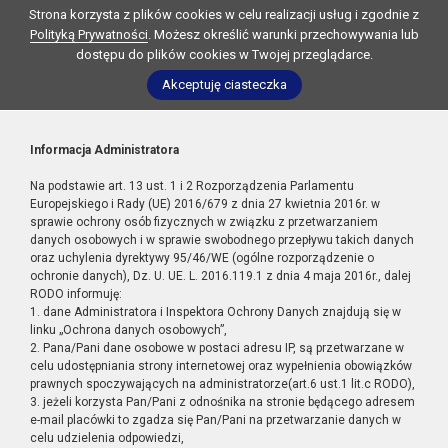
Strona korzysta z plików cookies w celu realizacji usług i zgodnie z
Polityką Prywatności
. Możesz określić warunki przechowywania lub
dostępu do plików cookies w Twojej przeglądarce.
Akceptuję ciasteczka
Informacja Administratora
Na podstawie art. 13 ust. 1 i 2 Rozporządzenia Parlamentu
Europejskiego i Rady (UE) 2016/679 z dnia 27 kwietnia 2016r. w
sprawie ochrony osób fizycznych w związku z przetwarzaniem
danych osobowych i w sprawie swobodnego przepływu takich danych
oraz uchylenia dyrektywy 95/46/WE (ogólne rozporządzenie o
ochronie danych), Dz. U. UE. L. 2016.119.1 z dnia 4 maja 2016r., dalej
RODO informuję:
1. dane Administratora i Inspektora Ochrony Danych znajdują się w
linku „Ochrona danych osobowych”,
2. Pana/Pani dane osobowe w postaci adresu IP, są przetwarzane w
celu udostępniania strony internetowej oraz wypełnienia obowiązków
prawnych spoczywających na administratorze(art.6 ust.1 lit.c RODO),
3. jeżeli korzysta Pan/Pani z odnośnika na stronie będącego adresem
e-mail placówki to zgadza się Pan/Pani na przetwarzanie danych w
celu udzielenia odpowiedzi,