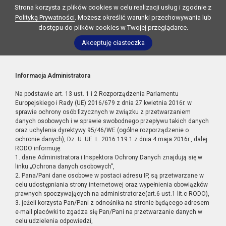
Strona korzysta z plików cookies w celu realizacji usług i zgodnie z
Polityką Prywatności
. Możesz określić warunki przechowywania lub
dostępu do plików cookies w Twojej przeglądarce.
Akceptuję ciasteczka
Informacja Administratora
Na podstawie art. 13 ust. 1 i 2 Rozporządzenia Parlamentu
Europejskiego i Rady (UE) 2016/679 z dnia 27 kwietnia 2016r. w
sprawie ochrony osób fizycznych w związku z przetwarzaniem
danych osobowych i w sprawie swobodnego przepływu takich danych
oraz uchylenia dyrektywy 95/46/WE (ogólne rozporządzenie o
ochronie danych), Dz. U. UE. L. 2016.119.1 z dnia 4 maja 2016r., dalej
RODO informuję:
1. dane Administratora i Inspektora Ochrony Danych znajdują się w
linku „Ochrona danych osobowych”,
2. Pana/Pani dane osobowe w postaci adresu IP, są przetwarzane w
celu udostępniania strony internetowej oraz wypełnienia obowiązków
prawnych spoczywających na administratorze(art.6 ust.1 lit.c RODO),
3. jeżeli korzysta Pan/Pani z odnośnika na stronie będącego adresem
e-mail placówki to zgadza się Pan/Pani na przetwarzanie danych w
celu udzielenia odpowiedzi,