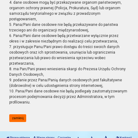
4. dane osobowe mogą być przekazywane organom państwowym,
organom ochrony prawnej (Policja, Prokuratura, Sąd) lub organom
samorządu terytorialnego w związku z prowadzonym
postępowaniem,
5. Pana/Pani dane osobowe nie będą przekazywane do państwa
trzeciego ani do organizacji międzynarodowej,
6. Pana/Pani dane osobowe będą przetwarzane wyłącznie przez
okres i w zakresie niezbędnym do realizacji celu przetwarzania,
7. przysługuje Panu/Pani prawo dostępu do treści swoich danych
osobowych oraz ich sprostowania, usunięcia lub ograniczenia
przetwarzania lub prawo do wniesienia sprzeciwu wobec
przetwarzania,
8. ma Pan/Pani prawo wniesienia skargi do Prezesa Urzędu Ochrony
Danych Osobowych,
9. podanie przez Pana/Panią danych osobowych jest fakultatywne
(dobrowolne) w celu udostępnienia strony internetowej,
10. Pana/Pani dane osobowe nie będą podlegały zautomatyzowanym
procesom podejmowania decyzji przez Administratora, w tym
profilowaniu.
zamknij
Strona główna
Mapa strony
Czcionka
Kontrast