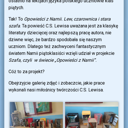
ostatnio na lekcjach języka polskiego uczniowie klas
piątych.
Tak! To
Opowieści z Narnii. Lew, czarownica i stara
szafa
. Ta powieść C.S. Lewisa uważana jest za klasykę
literatury dziecięcej oraz najlepszą pracę autora, nie
dziwne więc, że bardzo spodobała się naszym
uczniom. Dlatego też zachwyceni fantastycznym
światem Narnii piątoklasiści wzięli udział w projekcie
Szafa, czyli w świecie „Opowieści z Narnii”.
Cóż to za projekt?
Obejrzyjcie galerię zdjęć i zobaczcie, jakie prace
wykonali nasi miłośnicy twórczości C.S. Lewisa.