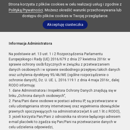
Strona korzysta z plików cookies w celu realizacji usług i zgodnie z
Polityką Prywatności
. Możesz określić warunki przechowywania lub
dostępu do plików cookies w Twojej przeglądarce.
Akceptuję ciasteczka
Informacja Administratora
Na podstawie art. 13 ust. 1 i 2 Rozporządzenia Parlamentu
Europejskiego i Rady (UE) 2016/679 z dnia 27 kwietnia 2016r. w
sprawie ochrony osób fizycznych w związku z przetwarzaniem
danych osobowych i w sprawie swobodnego przepływu takich danych
oraz uchylenia dyrektywy 95/46/WE (ogólne rozporządzenie o
ochronie danych), Dz. U. UE. L. 2016.119.1 z dnia 4 maja 2016r., dalej
RODO informuję:
1. dane Administratora i Inspektora Ochrony Danych znajdują się w
linku „Ochrona danych osobowych”,
2. Pana/Pani dane osobowe w postaci adresu IP, są przetwarzane w
celu udostępniania strony internetowej oraz wypełnienia obowiązków
prawnych spoczywających na administratorze(art.6 ust.1 lit.c RODO),
3. jeżeli korzysta Pan/Pani z odnośnika na stronie będącego adresem
e-mail placówki to zgadza się Pan/Pani na przetwarzanie danych w
celu udzielenia odpowiedzi,