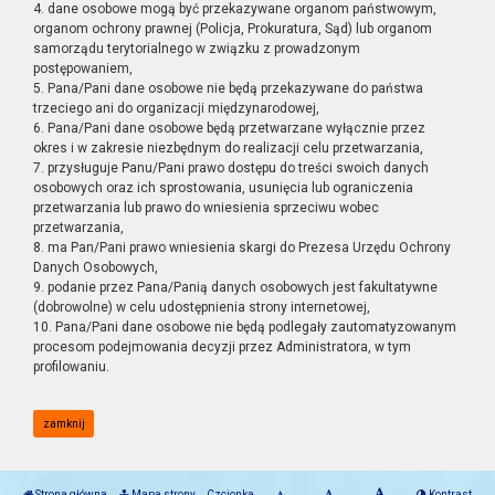
4. dane osobowe mogą być przekazywane organom państwowym,
organom ochrony prawnej (Policja, Prokuratura, Sąd) lub organom
samorządu terytorialnego w związku z prowadzonym
postępowaniem,
5. Pana/Pani dane osobowe nie będą przekazywane do państwa
trzeciego ani do organizacji międzynarodowej,
6. Pana/Pani dane osobowe będą przetwarzane wyłącznie przez
okres i w zakresie niezbędnym do realizacji celu przetwarzania,
7. przysługuje Panu/Pani prawo dostępu do treści swoich danych
osobowych oraz ich sprostowania, usunięcia lub ograniczenia
przetwarzania lub prawo do wniesienia sprzeciwu wobec
przetwarzania,
8. ma Pan/Pani prawo wniesienia skargi do Prezesa Urzędu Ochrony
Danych Osobowych,
9. podanie przez Pana/Panią danych osobowych jest fakultatywne
(dobrowolne) w celu udostępnienia strony internetowej,
10. Pana/Pani dane osobowe nie będą podlegały zautomatyzowanym
procesom podejmowania decyzji przez Administratora, w tym
profilowaniu.
zamknij
Strona główna
Mapa strony
Czcionka
Kontrast