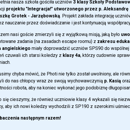
etnia nasza szkoła gościła uczniów
3 klasy Szkoły Podstawowe
acji
projektu "Integracja!" utworzonego przez p. Aleksandrę P
szkę Grotek - Jarzębowską
. Projekt zakłada integrację uczn
z nauczanie przez doświadczanie i jest kontynuacją współpracy
zem nasi goście zmierzyli się z wyjątkową misją, jaką było
uwo
otowane zadania (na zasadach escape roomu) z
zakresu edukac
a angielskiego
miały doprowadzić uczniów SPS90 do wspólnej
ń czuwali ich starsi koledzy z
klasy 4a
, którzy cudownie spraw
niach.
simy chyba mówić, że Photi nie tylko został uwolniony, ale rów
yli do nas chłopcy wraz ze swoją wychowawczynią
p. Kasią
ora
tności robota, aby na koniec wykonać jego podobiznę długopisa
 się cieszymy, że również uczniowie klasy 4 wykazali się niezwy
, aby ich nowi koledzy wychodzili z SP190 z szerokimi uśmiec
baczenia następnym razem!