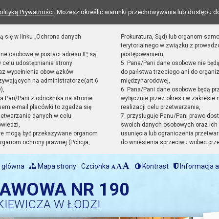
olityką Prywatności
. Możesz określić warunki przechowywania lub dostępu d
ą się w linku „Ochrona danych
Prokuratura, Sąd) lub organom sam
terytorialnego w związku z prowad
ane osobowe w postaci adresu IP, są
postępowaniem,
 celu udostępniania strony
5. Pana/Pani dane osobowe nie będ
raz wypełnienia obowiązków
do państwa trzeciego ani do organiz
ywających na administratorze(art.6
międzynarodowej,
),
6. Pana/Pani dane osobowe będą pr
sta Pan/Pani z odnośnika na stronie
wyłącznie przez okres i w zakresie
em e-mail placówki to zgadza się
realizacji celu przetwarzania,
zetwarzanie danych w celu
7. przysługuje Panu/Pani prawo dost
owiedzi,
swoich danych osobowych oraz ich 
we mogą być przekazywane organom
usunięcia lub ograniczenia przetwar
ganom ochrony prawnej (Policja,
do wniesienia sprzeciwu wobec prz
 główna
Mapa strony
Czcionka
Kontrast
Informacja a
TAWOWA NR 190
KIEWICZA W ŁODZI