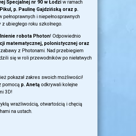
j Specjalnej nr 90 w Łodzi
w ramach
ikul, p. Paulinę Gajdzińską oraz p.
iów pełnoprawnych i niepełnosprawnych
 z ubiegłego roku szkolnego.
lnienie robota Photon
! Odpowiednio
ji matematycznej, polonistycznej oraz
 zabawy z Photonami. Nad przebiegiem
dzili się w roli przewodników po niełatwych
nież pokazał zakres swoich możliwości!
z pomocą
p. Anetą
odkrywali kolejne
mi 3D!
kłą wrażliwością, otwartością i chęcią
hami na ustach.