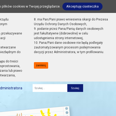
o plików cookies w Twojej przeglądarce.
Akceptuję ciasteczka
orządu
8. ma Pan/Pani prawo wniesienia skargi do Prezesa
zonym
Urzędu Ochrony Danych Osobowych,
9. podanie przez Pana/Panią danych osobowych
ą przekazywane
jest fakultatywne (dobrowolne) w celu
acji
udostępnienia strony internetowej,
10. Pana/Pani dane osobowe nie będą podlegały
zetwarzane
zautomatyzowanym procesom podejmowania
 niezbędnym do
decyzji przez Administratora, w tym profilowaniu.
ępu do treści
zamknij
sprostowania,
zania lub prawo
etwarzania,
dministratora
Fraza