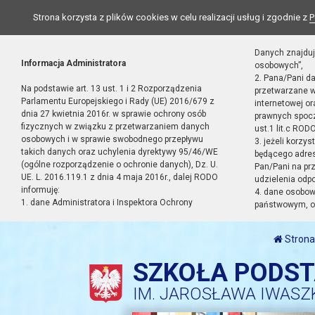
Strona korzysta z plików cookies w celu realizacji usług i zgodnie z
P
Danych znajduj
Informacja Administratora
osobowych”,
2. Pana/Pani d
Na podstawie art. 13 ust. 1 i 2 Rozporządzenia
przetwarzane w
Parlamentu Europejskiego i Rady (UE) 2016/679 z
internetowej o
dnia 27 kwietnia 2016r. w sprawie ochrony osób
prawnych spocz
fizycznych w związku z przetwarzaniem danych
ust.1 lit.c RODO
osobowych i w sprawie swobodnego przepływu
3. jeżeli korzy
takich danych oraz uchylenia dyrektywy 95/46/WE
będącego adres
(ogólne rozporządzenie o ochronie danych), Dz. U.
Pan/Pani na pr
UE. L. 2016.119.1 z dnia 4 maja 2016r., dalej RODO
udzielenia odp
informuję:
4. dane osobo
1. dane Administratora i Inspektora Ochrony
państwowym, or
Strona
SZKOŁA PODS
IM. JAROSŁAWA IWASZ