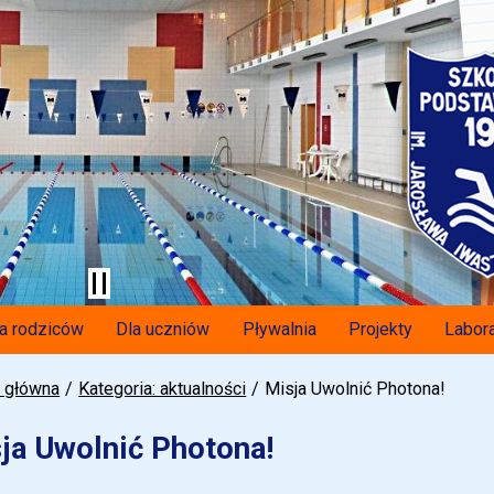
a rodziców
Dla uczniów
Pływalnia
Projekty
Labora
a główna
Kategoria: aktualności
Misja Uwolnić Photona!
ja Uwolnić Photona!