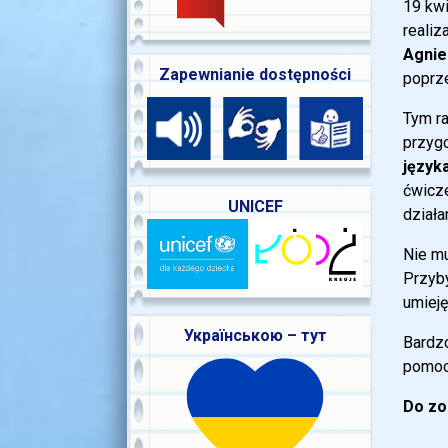
19 kwi
realiz
Agnie
Zapewnianie dostępności
poprze
Tym ra
przyg
język
ćwicze
UNICEF
działa
Nie mu
Przyb
umieję
Українською – тут
Bardzo
pomocy
Do zo