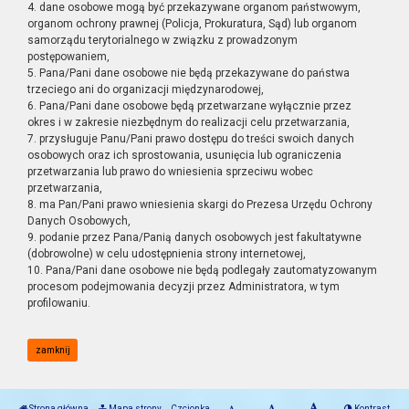
4. dane osobowe mogą być przekazywane organom państwowym,
organom ochrony prawnej (Policja, Prokuratura, Sąd) lub organom
samorządu terytorialnego w związku z prowadzonym
postępowaniem,
5. Pana/Pani dane osobowe nie będą przekazywane do państwa
trzeciego ani do organizacji międzynarodowej,
6. Pana/Pani dane osobowe będą przetwarzane wyłącznie przez
okres i w zakresie niezbędnym do realizacji celu przetwarzania,
7. przysługuje Panu/Pani prawo dostępu do treści swoich danych
osobowych oraz ich sprostowania, usunięcia lub ograniczenia
przetwarzania lub prawo do wniesienia sprzeciwu wobec
przetwarzania,
8. ma Pan/Pani prawo wniesienia skargi do Prezesa Urzędu Ochrony
Danych Osobowych,
9. podanie przez Pana/Panią danych osobowych jest fakultatywne
(dobrowolne) w celu udostępnienia strony internetowej,
10. Pana/Pani dane osobowe nie będą podlegały zautomatyzowanym
procesom podejmowania decyzji przez Administratora, w tym
profilowaniu.
zamknij
Strona główna
Mapa strony
Czcionka
Kontrast