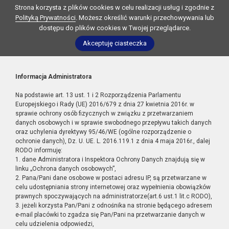
Strona korzysta z plików cookies w celu realizacji usług i zgodnie z
Polityką Prywatności
. Możesz określić warunki przechowywania lub
dostępu do plików cookies w Twojej przeglądarce.
Akceptuję ciasteczka
Informacja Administratora
Na podstawie art. 13 ust. 1 i 2 Rozporządzenia Parlamentu
Europejskiego i Rady (UE) 2016/679 z dnia 27 kwietnia 2016r. w
sprawie ochrony osób fizycznych w związku z przetwarzaniem
danych osobowych i w sprawie swobodnego przepływu takich danych
oraz uchylenia dyrektywy 95/46/WE (ogólne rozporządzenie o
ochronie danych), Dz. U. UE. L. 2016.119.1 z dnia 4 maja 2016r., dalej
RODO informuję:
1. dane Administratora i Inspektora Ochrony Danych znajdują się w
linku „Ochrona danych osobowych”,
2. Pana/Pani dane osobowe w postaci adresu IP, są przetwarzane w
celu udostępniania strony internetowej oraz wypełnienia obowiązków
prawnych spoczywających na administratorze(art.6 ust.1 lit.c RODO),
3. jeżeli korzysta Pan/Pani z odnośnika na stronie będącego adresem
e-mail placówki to zgadza się Pan/Pani na przetwarzanie danych w
celu udzielenia odpowiedzi,