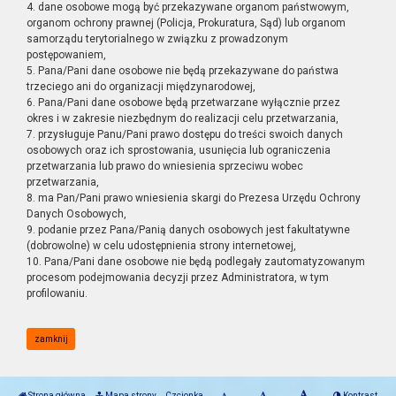
4. dane osobowe mogą być przekazywane organom państwowym,
organom ochrony prawnej (Policja, Prokuratura, Sąd) lub organom
samorządu terytorialnego w związku z prowadzonym
postępowaniem,
5. Pana/Pani dane osobowe nie będą przekazywane do państwa
trzeciego ani do organizacji międzynarodowej,
6. Pana/Pani dane osobowe będą przetwarzane wyłącznie przez
okres i w zakresie niezbędnym do realizacji celu przetwarzania,
7. przysługuje Panu/Pani prawo dostępu do treści swoich danych
osobowych oraz ich sprostowania, usunięcia lub ograniczenia
przetwarzania lub prawo do wniesienia sprzeciwu wobec
przetwarzania,
8. ma Pan/Pani prawo wniesienia skargi do Prezesa Urzędu Ochrony
Danych Osobowych,
9. podanie przez Pana/Panią danych osobowych jest fakultatywne
(dobrowolne) w celu udostępnienia strony internetowej,
10. Pana/Pani dane osobowe nie będą podlegały zautomatyzowanym
procesom podejmowania decyzji przez Administratora, w tym
profilowaniu.
zamknij
Strona główna
Mapa strony
Czcionka
Kontrast