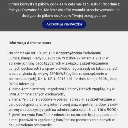
Strona korzysta z plików cookies w celu realizacji usług i zgodnie z
Polityką Prywatności
. Możesz określić warunki przechowywania lub
dostępu do plików cookies w Twojej przeglądarce.
Akceptuję ciasteczka
Informacja Administratora
Na podstawie art. 13 ust. 1 i 2 Rozporządzenia Parlamentu
Europejskiego i Rady (UE) 2016/679 z dnia 27 kwietnia 2016r. w
sprawie ochrony osób fizycznych w związku z przetwarzaniem
danych osobowych i w sprawie swobodnego przepływu takich danych
oraz uchylenia dyrektywy 95/46/WE (ogólne rozporządzenie o
ochronie danych), Dz. U. UE. L. 2016.119.1 z dnia 4 maja 2016r., dalej
RODO informuję:
1. dane Administratora i Inspektora Ochrony Danych znajdują się w
linku „Ochrona danych osobowych”,
2. Pana/Pani dane osobowe w postaci adresu IP, są przetwarzane w
celu udostępniania strony internetowej oraz wypełnienia obowiązków
prawnych spoczywających na administratorze(art.6 ust.1 lit.c RODO),
3. jeżeli korzysta Pan/Pani z odnośnika na stronie będącego adresem
e-mail placówki to zgadza się Pan/Pani na przetwarzanie danych w
celu udzielenia odpowiedzi,