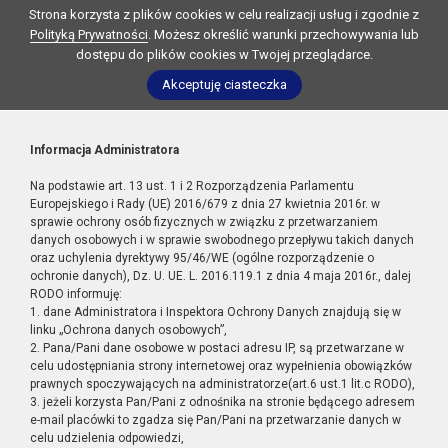
Strona korzysta z plików cookies w celu realizacji usług i zgodnie z
Polityką Prywatności
. Możesz określić warunki przechowywania lub
dostępu do plików cookies w Twojej przeglądarce.
Akceptuję ciasteczka
Informacja Administratora
Na podstawie art. 13 ust. 1 i 2 Rozporządzenia Parlamentu
Europejskiego i Rady (UE) 2016/679 z dnia 27 kwietnia 2016r. w
sprawie ochrony osób fizycznych w związku z przetwarzaniem
danych osobowych i w sprawie swobodnego przepływu takich danych
oraz uchylenia dyrektywy 95/46/WE (ogólne rozporządzenie o
ochronie danych), Dz. U. UE. L. 2016.119.1 z dnia 4 maja 2016r., dalej
RODO informuję:
1. dane Administratora i Inspektora Ochrony Danych znajdują się w
linku „Ochrona danych osobowych”,
2. Pana/Pani dane osobowe w postaci adresu IP, są przetwarzane w
celu udostępniania strony internetowej oraz wypełnienia obowiązków
prawnych spoczywających na administratorze(art.6 ust.1 lit.c RODO),
3. jeżeli korzysta Pan/Pani z odnośnika na stronie będącego adresem
e-mail placówki to zgadza się Pan/Pani na przetwarzanie danych w
celu udzielenia odpowiedzi,