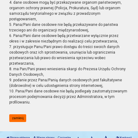
4. dane osobowe mogą być przekazywane organom państwowym,
organom ochrony prawnej (Policja, Prokuratura, Sąd) lub organom
samorządu terytorialnego w związku z prowadzonym
postępowaniem,
5. Pana/Pani dane osobowe nie będą przekazywane do państwa
trzeciego ani do organizacji międzynarodowej,
6. Pana/Pani dane osobowe będą przetwarzane wyłącznie przez
okres i w zakresie niezbędnym do realizacji celu przetwarzania,
7. przysługuje Panu/Pani prawo dostępu do treści swoich danych
osobowych oraz ich sprostowania, usunięcia lub ograniczenia
przetwarzania lub prawo do wniesienia sprzeciwu wobec
przetwarzania,
8. ma Pan/Pani prawo wniesienia skargi do Prezesa Urzędu Ochrony
Danych Osobowych,
9. podanie przez Pana/Panią danych osobowych jest fakultatywne
(dobrowolne) w celu udostępnienia strony internetowej,
10. Pana/Pani dane osobowe nie będą podlegały zautomatyzowanym
procesom podejmowania decyzji przez Administratora, w tym
profilowaniu.
zamknij
Strona główna
Mapa strony
Czcionka
Kontrast