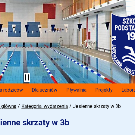
a rodziców
Dla uczniów
Pływalnia
Projekty
Labora
a główna
Kategoria: wydarzenia
Jesienne skrzaty w 3b
ienne skrzaty w 3b