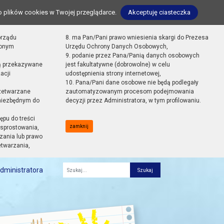
o plików cookies w Twojej przeglądarce.
Akceptuję ciasteczka
orządu
8. ma Pan/Pani prawo wniesienia skargi do Prezesa
zonym
Urzędu Ochrony Danych Osobowych,
9. podanie przez Pana/Panią danych osobowych
ą przekazywane
jest fakultatywne (dobrowolne) w celu
acji
udostępnienia strony internetowej,
10. Pana/Pani dane osobowe nie będą podlegały
zetwarzane
zautomatyzowanym procesom podejmowania
 niezbędnym do
decyzji przez Administratora, w tym profilowaniu.
ępu do treści
zamknij
sprostowania,
zania lub prawo
etwarzania,
dministratora
Fraza