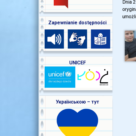
Dnia 2
orygin
umożli
Zapewnianie dostępności
UNICEF
Українською – тут