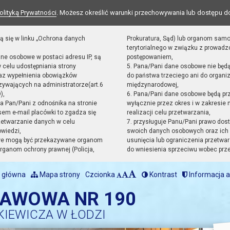
olityką Prywatności
. Możesz określić warunki przechowywania lub dostępu d
ą się w linku „Ochrona danych
Prokuratura, Sąd) lub organom sam
terytorialnego w związku z prowad
ane osobowe w postaci adresu IP, są
postępowaniem,
 celu udostępniania strony
5. Pana/Pani dane osobowe nie będ
raz wypełnienia obowiązków
do państwa trzeciego ani do organiz
ywających na administratorze(art.6
międzynarodowej,
),
6. Pana/Pani dane osobowe będą pr
sta Pan/Pani z odnośnika na stronie
wyłącznie przez okres i w zakresie
em e-mail placówki to zgadza się
realizacji celu przetwarzania,
zetwarzanie danych w celu
7. przysługuje Panu/Pani prawo dost
owiedzi,
swoich danych osobowych oraz ich 
we mogą być przekazywane organom
usunięcia lub ograniczenia przetwar
ganom ochrony prawnej (Policja,
do wniesienia sprzeciwu wobec prz
 główna
Mapa strony
Czcionka
Kontrast
Informacja a
TAWOWA NR 190
KIEWICZA W ŁODZI