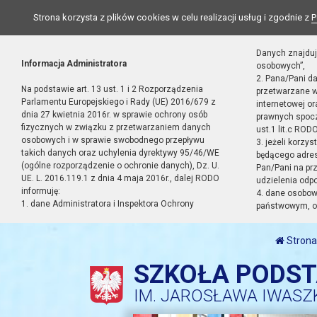
Strona korzysta z plików cookies w celu realizacji usług i zgodnie z
P
Danych znajduj
Informacja Administratora
osobowych”,
2. Pana/Pani d
Na podstawie art. 13 ust. 1 i 2 Rozporządzenia
przetwarzane w
Parlamentu Europejskiego i Rady (UE) 2016/679 z
internetowej o
dnia 27 kwietnia 2016r. w sprawie ochrony osób
prawnych spocz
fizycznych w związku z przetwarzaniem danych
ust.1 lit.c RODO
osobowych i w sprawie swobodnego przepływu
3. jeżeli korzy
takich danych oraz uchylenia dyrektywy 95/46/WE
będącego adres
(ogólne rozporządzenie o ochronie danych), Dz. U.
Pan/Pani na pr
UE. L. 2016.119.1 z dnia 4 maja 2016r., dalej RODO
udzielenia odp
informuję:
4. dane osobo
1. dane Administratora i Inspektora Ochrony
państwowym, or
Strona
SZKOŁA PODS
IM. JAROSŁAWA IWASZ