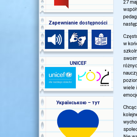
27 ma
współ
pedag
Zapewnianie dostępności
nastę
Często
w końc
szkoln
swoim
UNICEF
różnyc
nauczy
poziom
wiele 
emocjo
Українською – тут
Chcąc
kolejn
wycho
społec
Nie ws