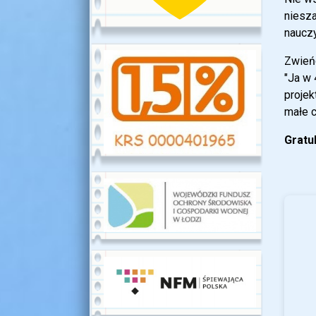
niesza
nauczy
Zwieńc
"Ja w 
projek
małe c
Gratu