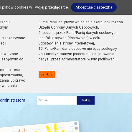
o plików cookies w Twojej przeglądarce.
Akceptuję ciasteczka
orządu
8. ma Pan/Pani prawo wniesienia skargi do Prezesa
zonym
Urzędu Ochrony Danych Osobowych,
9. podanie przez Pana/Panią danych osobowych
ą przekazywane
jest fakultatywne (dobrowolne) w celu
acji
udostępnienia strony internetowej,
10. Pana/Pani dane osobowe nie będą podlegały
zetwarzane
zautomatyzowanym procesom podejmowania
 niezbędnym do
decyzji przez Administratora, w tym profilowaniu.
ępu do treści
zamknij
sprostowania,
zania lub prawo
etwarzania,
dministratora
Fraza