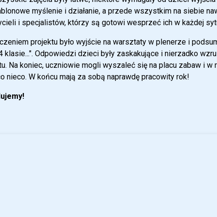
blonowe myślenie i działanie, a przede wszystkim na siebie na
cieli i specjalistów, którzy są gotowi wesprzeć ich w każdej sytu
zeniem projektu było wyjście na warsztaty w plenerze i podsu
4 klasie...". Odpowiedzi dzieci były zaskakujące i nierzadko wz
tu. Na koniec, uczniowie mogli wyszaleć się na placu zabaw i w
o nieco. W końcu mają za sobą naprawdę pracowity rok!
lujemy!