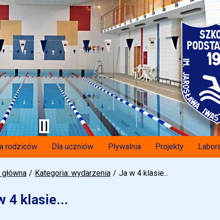
a rodziców
Dla uczniów
Pływalnia
Projekty
Labora
a główna
Kategoria: wydarzenia
Ja w 4 klasie...
w 4 klasie...