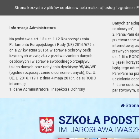
Strona korzysta z plików cookies w celu realizacji usług i zgodnie z
P
Danych znajduj
Informacja Administratora
osobowych”,
2. Pana/Pani d
Na podstawie art. 13 ust. 1 i 2 Rozporządzenia
przetwarzane w
Parlamentu Europejskiego i Rady (UE) 2016/679 z
internetowej o
dnia 27 kwietnia 2016r. w sprawie ochrony osób
prawnych spocz
fizycznych w związku z przetwarzaniem danych
ust.1 lit.c RODO
osobowych i w sprawie swobodnego przepływu
3. jeżeli korzy
takich danych oraz uchylenia dyrektywy 95/46/WE
będącego adres
(ogólne rozporządzenie o ochronie danych), Dz. U.
Pan/Pani na pr
UE. L. 2016.119.1 z dnia 4 maja 2016r., dalej RODO
udzielenia odp
informuję:
4. dane osobo
1. dane Administratora i Inspektora Ochrony
państwowym, or
Strona
SZKOŁA PODS
IM. JAROSŁAWA IWASZ