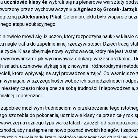
ja
uczniowie klasy 4a
wybrali się na plenerowe warsztaty pod
tworzony przez wychowawczynię
p.Agnieszkę Grotek-Jarzę
ogiczną
p.Aleksandrę Pikul
. Celem projektu było wsparcie ucz
pnego etapu edukacyjnego.
 niewiele mówi się, iż uczeń, który rozpoczyna naukę w klasie
u nagle trafia do zupełnie innej rzeczywistości. Dzieci tracą sta
e życie. Klasę obejmuje nowy wychowawca, który nie jest wstan
i wychowankami, jak wychowawca edukacji wczesnoszkolnej. Do
h salach, uczniowie stykają się z nowymi i różnorodnymi metod
cieli, które wpływają na styl prowadzenia zajęć. Co ważniejsze
 wymagań, w szczególności wobec ich samodzielności i odpowie
i niestety często niosą one za sobą trudności i niepowodzenia, 
nalnej i społecznej.
 zapobiec możliwym trudnościom w przekroczeniu tego istotnego
ego szczebla do pokonania, uczniowie klasy 4a przez cały rok s
wawczej na różnego typu warsztatach. Zaczęli od samopoznania
zności, aby następnie na nowo poznać swoich kolegów i zapozn
zystkie zajęcia były łatwe, niektóre wymagały od dzieci wyjścia