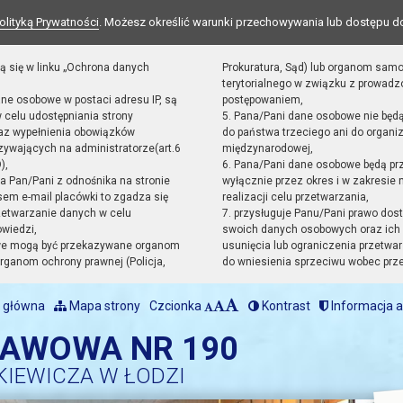
olityką Prywatności
. Możesz określić warunki przechowywania lub dostępu d
ą się w linku „Ochrona danych
Prokuratura, Sąd) lub organom sam
terytorialnego w związku z prowad
ane osobowe w postaci adresu IP, są
postępowaniem,
 celu udostępniania strony
5. Pana/Pani dane osobowe nie będ
raz wypełnienia obowiązków
do państwa trzeciego ani do organiz
ywających na administratorze(art.6
międzynarodowej,
),
6. Pana/Pani dane osobowe będą pr
sta Pan/Pani z odnośnika na stronie
wyłącznie przez okres i w zakresie
em e-mail placówki to zgadza się
realizacji celu przetwarzania,
zetwarzanie danych w celu
7. przysługuje Panu/Pani prawo dost
owiedzi,
swoich danych osobowych oraz ich 
we mogą być przekazywane organom
usunięcia lub ograniczenia przetwar
ganom ochrony prawnej (Policja,
do wniesienia sprzeciwu wobec prz
 główna
Mapa strony
Czcionka
Kontrast
Informacja a
TAWOWA NR 190
KIEWICZA W ŁODZI