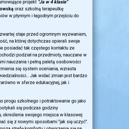
sumowujące projekt
"Ja w 4 klasie"
bowską
oraz szkolną terapeutkę
niów w płynnym i łagodnym przejściu do
 czwartej staje przed ogromnym wyzwaniem,
łość, na której dotychczas opierali swoje
ie posiadać tak częstego kontaktu ze
chodzi podział na przedmioty, nauczane w
ami nauczania i pełną paletą osobowości
 zmienia się system oceniania, wzrasta
dzialności... Jak widać zmian jest bardzo
zarówno w sferze edukacyjnej, jak i
 progu szkolnego i potraktowanie go jako
potykali się podczas godziny
, określenia swojego miejsca w klasowej
ać się z nowymi sposobami "jak się uczyć".
 poza strefę komfortu i otworzenia się na