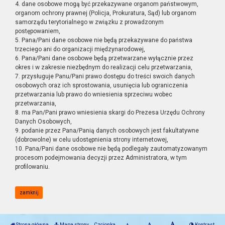
4. dane osobowe mogą być przekazywane organom państwowym,
organom ochrony prawnej (Policja, Prokuratura, Sąd) lub organom
samorządu terytorialnego w związku z prowadzonym
postępowaniem,
5. Pana/Pani dane osobowe nie będą przekazywane do państwa
trzeciego ani do organizacji międzynarodowej,
6. Pana/Pani dane osobowe będą przetwarzane wyłącznie przez
okres i w zakresie niezbędnym do realizacji celu przetwarzania,
7. przysługuje Panu/Pani prawo dostępu do treści swoich danych
osobowych oraz ich sprostowania, usunięcia lub ograniczenia
przetwarzania lub prawo do wniesienia sprzeciwu wobec
przetwarzania,
8. ma Pan/Pani prawo wniesienia skargi do Prezesa Urzędu Ochrony
Danych Osobowych,
9. podanie przez Pana/Panią danych osobowych jest fakultatywne
(dobrowolne) w celu udostępnienia strony internetowej,
10. Pana/Pani dane osobowe nie będą podlegały zautomatyzowanym
procesom podejmowania decyzji przez Administratora, w tym
profilowaniu.
zamknij
Strona główna
Mapa strony
Czcionka
Kontrast