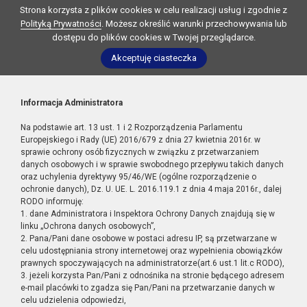
Strona korzysta z plików cookies w celu realizacji usług i zgodnie z
Polityką Prywatności
. Możesz określić warunki przechowywania lub
dostępu do plików cookies w Twojej przeglądarce.
Akceptuję ciasteczka
Informacja Administratora
Na podstawie art. 13 ust. 1 i 2 Rozporządzenia Parlamentu
Europejskiego i Rady (UE) 2016/679 z dnia 27 kwietnia 2016r. w
sprawie ochrony osób fizycznych w związku z przetwarzaniem
danych osobowych i w sprawie swobodnego przepływu takich danych
oraz uchylenia dyrektywy 95/46/WE (ogólne rozporządzenie o
ochronie danych), Dz. U. UE. L. 2016.119.1 z dnia 4 maja 2016r., dalej
RODO informuję:
1. dane Administratora i Inspektora Ochrony Danych znajdują się w
linku „Ochrona danych osobowych”,
2. Pana/Pani dane osobowe w postaci adresu IP, są przetwarzane w
celu udostępniania strony internetowej oraz wypełnienia obowiązków
prawnych spoczywających na administratorze(art.6 ust.1 lit.c RODO),
3. jeżeli korzysta Pan/Pani z odnośnika na stronie będącego adresem
e-mail placówki to zgadza się Pan/Pani na przetwarzanie danych w
celu udzielenia odpowiedzi,