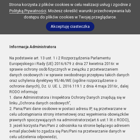
Strona korzysta z plików cookies w celu realizacji usług i zgodnie z
Polityką Prywatności
. Możesz określić warunki przechowywania lub
dostępu do plików cookies w Twojej przeglądarce.
Akceptuję ciasteczka
Informacja Administratora
Na podstawie art. 13 ust. 1 i 2 Rozporządzenia Parlamentu
Europejskiego i Rady (UE) 2016/679 z dnia 27 kwietnia 2016r. w
sprawie ochrony osób fizycznych w związku z przetwarzaniem
danych osobowych i w sprawie swobodnego przepływu takich danych
oraz uchylenia dyrektywy 95/46/WE (ogólne rozporządzenie o
ochronie danych), Dz. U. UE. L. 2016.119.1 z dnia 4 maja 2016r., dalej
RODO informuję:
1. dane Administratora i Inspektora Ochrony Danych znajdują się w
linku „Ochrona danych osobowych”,
2. Pana/Pani dane osobowe w postaci adresu IP, są przetwarzane w
celu udostępniania strony internetowej oraz wypełnienia obowiązków
prawnych spoczywających na administratorze(art.6 ust.1 lit.c RODO),
3. jeżeli korzysta Pan/Pani z odnośnika na stronie będącego adresem
e-mail placówki to zgadza się Pan/Pani na przetwarzanie danych w
celu udzielenia odpowiedzi,