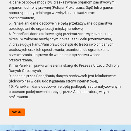
4. dane osobowe mogą być przekazywane organom państwowym,
organom ochrony prawnej (Policja, Prokuratura, Sąd) lub organom
samorządu terytorialnego w związku z prowadzonym
postępowaniem,
5. Pana/Pani dane osobowe nie będą przekazywane do państwa
trzeciego ani do organizacji międzynarodowej,
6. Pana/Pani dane osobowe będą przetwarzane wyłącznie przez
okres i w zakresie niezbędnym do realizacji celu przetwarzania,
7. przysługuje Panu/Pani prawo dostępu do treści swoich danych
osobowych oraz ich sprostowania, usunięcia lub ograniczenia
przetwarzania lub prawo do wniesienia sprzeciwu wobec
przetwarzania,
8. ma Pan/Pani prawo wniesienia skargi do Prezesa Urzędu Ochrony
Danych Osobowych,
9. podanie przez Pana/Panią danych osobowych jest fakultatywne
(dobrowolne) w celu udostępnienia strony internetowej,
10. Pana/Pani dane osobowe nie będą podlegały zautomatyzowanym
procesom podejmowania decyzji przez Administratora, w tym
profilowaniu.
zamknij
Strona główna
Mapa strony
Czcionka
Kontrast