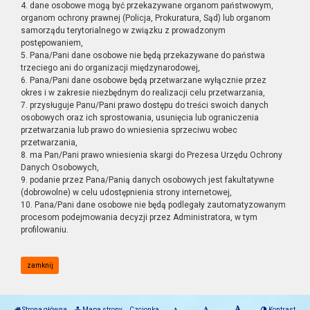
4. dane osobowe mogą być przekazywane organom państwowym,
organom ochrony prawnej (Policja, Prokuratura, Sąd) lub organom
samorządu terytorialnego w związku z prowadzonym
postępowaniem,
5. Pana/Pani dane osobowe nie będą przekazywane do państwa
trzeciego ani do organizacji międzynarodowej,
6. Pana/Pani dane osobowe będą przetwarzane wyłącznie przez
okres i w zakresie niezbędnym do realizacji celu przetwarzania,
7. przysługuje Panu/Pani prawo dostępu do treści swoich danych
osobowych oraz ich sprostowania, usunięcia lub ograniczenia
przetwarzania lub prawo do wniesienia sprzeciwu wobec
przetwarzania,
8. ma Pan/Pani prawo wniesienia skargi do Prezesa Urzędu Ochrony
Danych Osobowych,
9. podanie przez Pana/Panią danych osobowych jest fakultatywne
(dobrowolne) w celu udostępnienia strony internetowej,
10. Pana/Pani dane osobowe nie będą podlegały zautomatyzowanym
procesom podejmowania decyzji przez Administratora, w tym
profilowaniu.
zamknij
Strona główna
Mapa strony
Czcionka
Kontrast