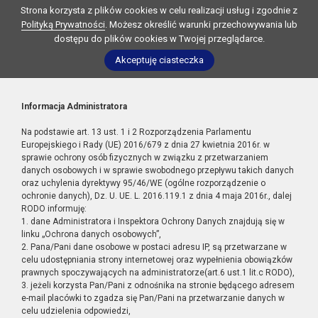
Strona korzysta z plików cookies w celu realizacji usług i zgodnie z
Polityką Prywatności
. Możesz określić warunki przechowywania lub
dostępu do plików cookies w Twojej przeglądarce.
Akceptuję ciasteczka
Informacja Administratora
Na podstawie art. 13 ust. 1 i 2 Rozporządzenia Parlamentu
Europejskiego i Rady (UE) 2016/679 z dnia 27 kwietnia 2016r. w
sprawie ochrony osób fizycznych w związku z przetwarzaniem
danych osobowych i w sprawie swobodnego przepływu takich danych
oraz uchylenia dyrektywy 95/46/WE (ogólne rozporządzenie o
ochronie danych), Dz. U. UE. L. 2016.119.1 z dnia 4 maja 2016r., dalej
RODO informuję:
1. dane Administratora i Inspektora Ochrony Danych znajdują się w
linku „Ochrona danych osobowych”,
2. Pana/Pani dane osobowe w postaci adresu IP, są przetwarzane w
celu udostępniania strony internetowej oraz wypełnienia obowiązków
prawnych spoczywających na administratorze(art.6 ust.1 lit.c RODO),
3. jeżeli korzysta Pan/Pani z odnośnika na stronie będącego adresem
e-mail placówki to zgadza się Pan/Pani na przetwarzanie danych w
celu udzielenia odpowiedzi,