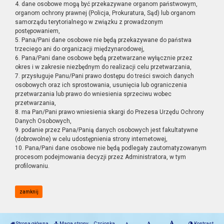
4. dane osobowe mogą być przekazywane organom państwowym,
organom ochrony prawnej (Policja, Prokuratura, Sąd) lub organom
samorządu terytorialnego w związku z prowadzonym
postępowaniem,
5. Pana/Pani dane osobowe nie będą przekazywane do państwa
trzeciego ani do organizacji międzynarodowej,
6. Pana/Pani dane osobowe będą przetwarzane wyłącznie przez
okres i w zakresie niezbędnym do realizacji celu przetwarzania,
7. przysługuje Panu/Pani prawo dostępu do treści swoich danych
osobowych oraz ich sprostowania, usunięcia lub ograniczenia
przetwarzania lub prawo do wniesienia sprzeciwu wobec
przetwarzania,
8. ma Pan/Pani prawo wniesienia skargi do Prezesa Urzędu Ochrony
Danych Osobowych,
9. podanie przez Pana/Panią danych osobowych jest fakultatywne
(dobrowolne) w celu udostępnienia strony internetowej,
10. Pana/Pani dane osobowe nie będą podlegały zautomatyzowanym
procesom podejmowania decyzji przez Administratora, w tym
profilowaniu.
zamknij
Strona główna
Mapa strony
Czcionka
Kontrast