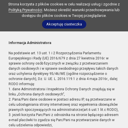
Strona korzysta z plików cookies w celu realizacji usług i zgodnie z
Polityką Prywatności
. Możesz określić warunki przechowywania lub
dostępu do plików cookies w Twojej przeglądarce.
Akceptuję ciasteczka
Informacja Administratora
Na podstawie art. 13 ust. 1 i 2 Rozporządzenia Parlamentu
Europejskiego i Rady (UE) 2016/679 z dnia 27 kwietnia 2016r. w
sprawie ochrony osób fizycznych w związku z przetwarzaniem
danych osobowych i w sprawie swobodnego przepływu takich danych
oraz uchylenia dyrektywy 95/46/WE (ogólne rozporządzenie o
ochronie danych), Dz. U. UE. L. 2016.119.1 z dnia 4 maja 2016r., dalej
RODO informuję:
1. dane Administratora i Inspektora Ochrony Danych znajdują się w
linku „Ochrona danych osobowych”,
2. Pana/Pani dane osobowe w postaci adresu IP, są przetwarzane w
celu udostępniania strony internetowej oraz wypełnienia obowiązków
prawnych spoczywających na administratorze(art.6 ust.1 lit.c RODO),
3. jeżeli korzysta Pan/Pani z odnośnika na stronie będącego adresem
e-mail placówki to zgadza się Pan/Pani na przetwarzanie danych w
celu udzielenia odpowiedzi,