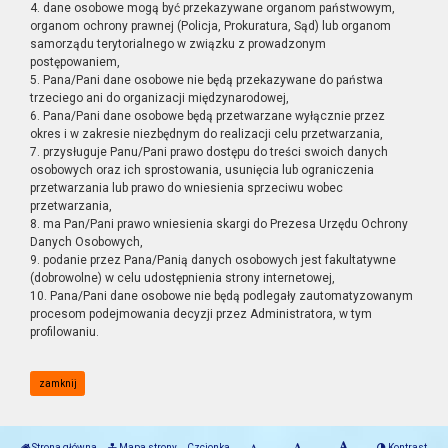
4. dane osobowe mogą być przekazywane organom państwowym,
organom ochrony prawnej (Policja, Prokuratura, Sąd) lub organom
samorządu terytorialnego w związku z prowadzonym
postępowaniem,
5. Pana/Pani dane osobowe nie będą przekazywane do państwa
trzeciego ani do organizacji międzynarodowej,
6. Pana/Pani dane osobowe będą przetwarzane wyłącznie przez
okres i w zakresie niezbędnym do realizacji celu przetwarzania,
7. przysługuje Panu/Pani prawo dostępu do treści swoich danych
osobowych oraz ich sprostowania, usunięcia lub ograniczenia
przetwarzania lub prawo do wniesienia sprzeciwu wobec
przetwarzania,
8. ma Pan/Pani prawo wniesienia skargi do Prezesa Urzędu Ochrony
Danych Osobowych,
9. podanie przez Pana/Panią danych osobowych jest fakultatywne
(dobrowolne) w celu udostępnienia strony internetowej,
10. Pana/Pani dane osobowe nie będą podlegały zautomatyzowanym
procesom podejmowania decyzji przez Administratora, w tym
profilowaniu.
zamknij
Strona główna
Mapa strony
Czcionka
Kontrast