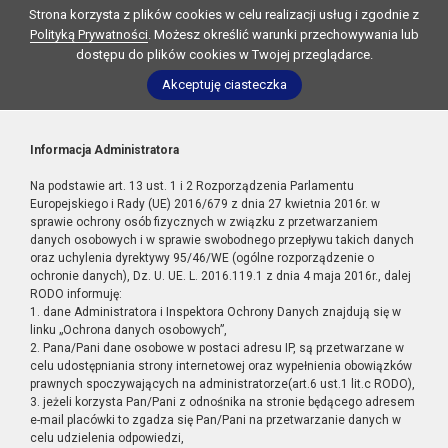
Strona korzysta z plików cookies w celu realizacji usług i zgodnie z
Polityką Prywatności
. Możesz określić warunki przechowywania lub
dostępu do plików cookies w Twojej przeglądarce.
Akceptuję ciasteczka
Informacja Administratora
Na podstawie art. 13 ust. 1 i 2 Rozporządzenia Parlamentu
Europejskiego i Rady (UE) 2016/679 z dnia 27 kwietnia 2016r. w
sprawie ochrony osób fizycznych w związku z przetwarzaniem
danych osobowych i w sprawie swobodnego przepływu takich danych
oraz uchylenia dyrektywy 95/46/WE (ogólne rozporządzenie o
ochronie danych), Dz. U. UE. L. 2016.119.1 z dnia 4 maja 2016r., dalej
RODO informuję:
1. dane Administratora i Inspektora Ochrony Danych znajdują się w
linku „Ochrona danych osobowych”,
2. Pana/Pani dane osobowe w postaci adresu IP, są przetwarzane w
celu udostępniania strony internetowej oraz wypełnienia obowiązków
prawnych spoczywających na administratorze(art.6 ust.1 lit.c RODO),
3. jeżeli korzysta Pan/Pani z odnośnika na stronie będącego adresem
e-mail placówki to zgadza się Pan/Pani na przetwarzanie danych w
celu udzielenia odpowiedzi,