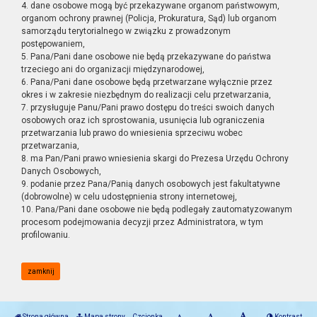
4. dane osobowe mogą być przekazywane organom państwowym,
organom ochrony prawnej (Policja, Prokuratura, Sąd) lub organom
samorządu terytorialnego w związku z prowadzonym
postępowaniem,
5. Pana/Pani dane osobowe nie będą przekazywane do państwa
trzeciego ani do organizacji międzynarodowej,
6. Pana/Pani dane osobowe będą przetwarzane wyłącznie przez
okres i w zakresie niezbędnym do realizacji celu przetwarzania,
7. przysługuje Panu/Pani prawo dostępu do treści swoich danych
osobowych oraz ich sprostowania, usunięcia lub ograniczenia
przetwarzania lub prawo do wniesienia sprzeciwu wobec
przetwarzania,
8. ma Pan/Pani prawo wniesienia skargi do Prezesa Urzędu Ochrony
Danych Osobowych,
9. podanie przez Pana/Panią danych osobowych jest fakultatywne
(dobrowolne) w celu udostępnienia strony internetowej,
10. Pana/Pani dane osobowe nie będą podlegały zautomatyzowanym
procesom podejmowania decyzji przez Administratora, w tym
profilowaniu.
zamknij
Strona główna
Mapa strony
Czcionka
Kontrast