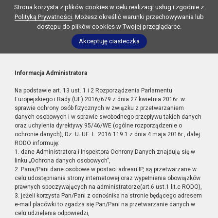
Strona korzysta z plików cookies w celu realizacji usług i zgodnie z
Polityką Prywatności
. Możesz określić warunki przechowywania lub
dostępu do plików cookies w Twojej przeglądarce.
Akceptuję ciasteczka
Informacja Administratora
Na podstawie art. 13 ust. 1 i 2 Rozporządzenia Parlamentu
Europejskiego i Rady (UE) 2016/679 z dnia 27 kwietnia 2016r. w
sprawie ochrony osób fizycznych w związku z przetwarzaniem
danych osobowych i w sprawie swobodnego przepływu takich danych
oraz uchylenia dyrektywy 95/46/WE (ogólne rozporządzenie o
ochronie danych), Dz. U. UE. L. 2016.119.1 z dnia 4 maja 2016r., dalej
RODO informuję:
1. dane Administratora i Inspektora Ochrony Danych znajdują się w
linku „Ochrona danych osobowych”,
2. Pana/Pani dane osobowe w postaci adresu IP, są przetwarzane w
celu udostępniania strony internetowej oraz wypełnienia obowiązków
prawnych spoczywających na administratorze(art.6 ust.1 lit.c RODO),
3. jeżeli korzysta Pan/Pani z odnośnika na stronie będącego adresem
e-mail placówki to zgadza się Pan/Pani na przetwarzanie danych w
celu udzielenia odpowiedzi,