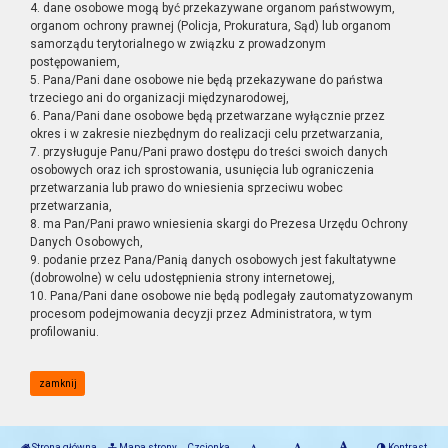
4. dane osobowe mogą być przekazywane organom państwowym,
organom ochrony prawnej (Policja, Prokuratura, Sąd) lub organom
samorządu terytorialnego w związku z prowadzonym
postępowaniem,
5. Pana/Pani dane osobowe nie będą przekazywane do państwa
trzeciego ani do organizacji międzynarodowej,
6. Pana/Pani dane osobowe będą przetwarzane wyłącznie przez
okres i w zakresie niezbędnym do realizacji celu przetwarzania,
7. przysługuje Panu/Pani prawo dostępu do treści swoich danych
osobowych oraz ich sprostowania, usunięcia lub ograniczenia
przetwarzania lub prawo do wniesienia sprzeciwu wobec
przetwarzania,
8. ma Pan/Pani prawo wniesienia skargi do Prezesa Urzędu Ochrony
Danych Osobowych,
9. podanie przez Pana/Panią danych osobowych jest fakultatywne
(dobrowolne) w celu udostępnienia strony internetowej,
10. Pana/Pani dane osobowe nie będą podlegały zautomatyzowanym
procesom podejmowania decyzji przez Administratora, w tym
profilowaniu.
zamknij
Strona główna
Mapa strony
Czcionka
Kontrast