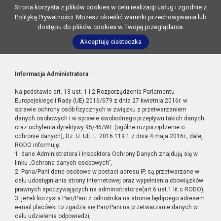
Strona korzysta z plików cookies w celu realizacji usług i zgodnie z
Polityką Prywatności
. Możesz określić warunki przechowywania lub
dostępu do plików cookies w Twojej przeglądarce.
Akceptuję ciasteczka
Informacja Administratora
Na podstawie art. 13 ust. 1 i 2 Rozporządzenia Parlamentu
Europejskiego i Rady (UE) 2016/679 z dnia 27 kwietnia 2016r. w
sprawie ochrony osób fizycznych w związku z przetwarzaniem
danych osobowych i w sprawie swobodnego przepływu takich danych
oraz uchylenia dyrektywy 95/46/WE (ogólne rozporządzenie o
ochronie danych), Dz. U. UE. L. 2016.119.1 z dnia 4 maja 2016r., dalej
RODO informuję:
1. dane Administratora i Inspektora Ochrony Danych znajdują się w
linku „Ochrona danych osobowych”,
2. Pana/Pani dane osobowe w postaci adresu IP, są przetwarzane w
celu udostępniania strony internetowej oraz wypełnienia obowiązków
prawnych spoczywających na administratorze(art.6 ust.1 lit.c RODO),
3. jeżeli korzysta Pan/Pani z odnośnika na stronie będącego adresem
e-mail placówki to zgadza się Pan/Pani na przetwarzanie danych w
celu udzielenia odpowiedzi,