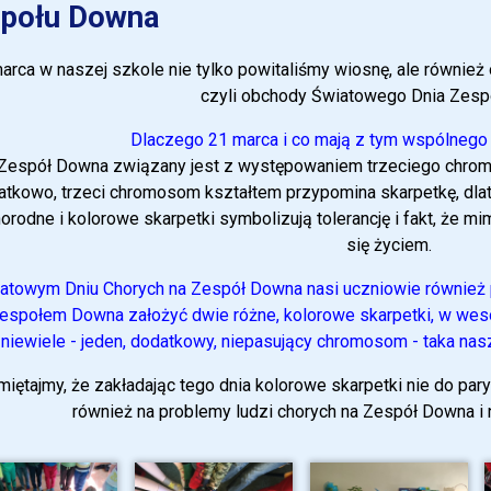
połu Downa
arca w naszej szkole nie tylko powitaliśmy wiosnę, ale również
czyli obchody Światowego Dnia Zes
Dlaczego 21 marca i co mają z tym wspólnego
Zespół Downa związany jest z występowaniem trzeciego chrom
tkowo, trzeci chromosom kształtem przypomina skarpetkę, dlat
orodne i kolorowe skarpetki symbolizują tolerancję i fakt, że 
się życiem.
atowym Dniu Chorych na Zespół Downa n
asi uczniowie również 
espołem Downa założyć dwie różne, kolorowe skarpetki, w wesoł
niewiele - jeden, dodatkowy, niepasujący chromosom - taka nas
iętajmy, że zakładając tego dnia kolorowe skarpetki nie do pary
również na problemy ludzi chorych na Zespół Downa 