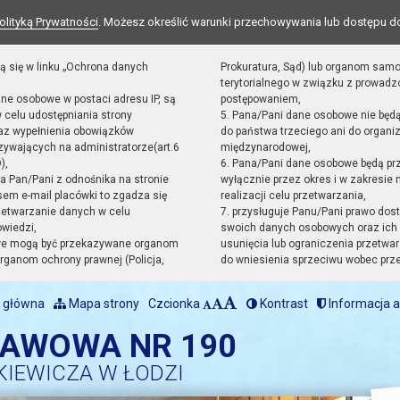
olityką Prywatności
. Możesz określić warunki przechowywania lub dostępu d
ą się w linku „Ochrona danych
Prokuratura, Sąd) lub organom sam
terytorialnego w związku z prowad
ane osobowe w postaci adresu IP, są
postępowaniem,
 celu udostępniania strony
5. Pana/Pani dane osobowe nie będ
raz wypełnienia obowiązków
do państwa trzeciego ani do organiz
ywających na administratorze(art.6
międzynarodowej,
),
6. Pana/Pani dane osobowe będą pr
sta Pan/Pani z odnośnika na stronie
wyłącznie przez okres i w zakresie
em e-mail placówki to zgadza się
realizacji celu przetwarzania,
zetwarzanie danych w celu
7. przysługuje Panu/Pani prawo dost
owiedzi,
swoich danych osobowych oraz ich 
we mogą być przekazywane organom
usunięcia lub ograniczenia przetwar
ganom ochrony prawnej (Policja,
do wniesienia sprzeciwu wobec prz
 główna
Mapa strony
Czcionka
Kontrast
Informacja a
TAWOWA NR 190
KIEWICZA W ŁODZI