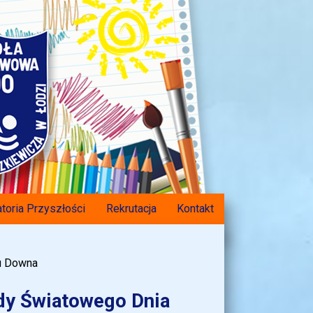
toria Przyszłości
Rekrutacja
Kontakt
łu Downa
ody Światowego Dnia