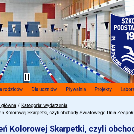
a rodziców
Dla uczniów
Pływalnia
Projekty
Labora
a główna
Kategoria: wydarzenia
eń Kolorowej Skarpetki, czyli obchody Światowego Dnia Zespo
eń Kolorowej Skarpetki, czyli obch