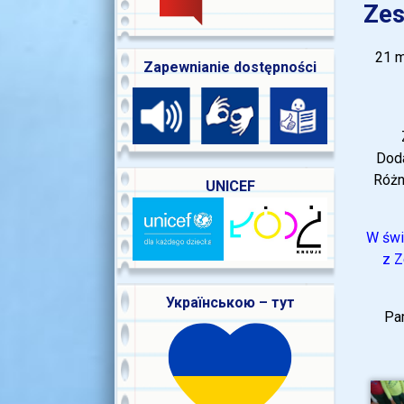
Zes
21 m
Zapewnianie dostępności
Doda
Różn
UNICEF
W świ
z Z
Українською – тут
Pam