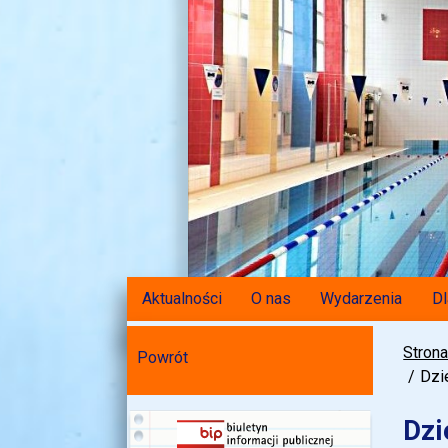
Aktualności
O nas
Wydarzenia
Dl
Stron
Powrót
Dzi
Dzi