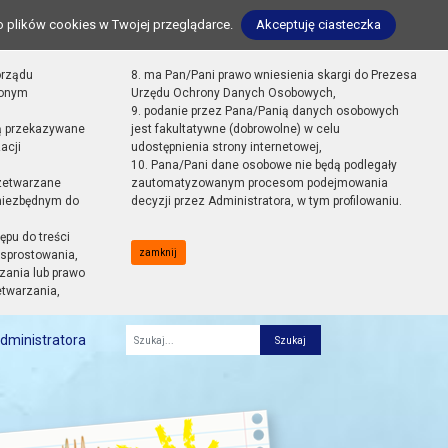
o plików cookies w Twojej przeglądarce.
Akceptuję ciasteczka
orządu
8. ma Pan/Pani prawo wniesienia skargi do Prezesa
zonym
Urzędu Ochrony Danych Osobowych,
9. podanie przez Pana/Panią danych osobowych
ą przekazywane
jest fakultatywne (dobrowolne) w celu
acji
udostępnienia strony internetowej,
10. Pana/Pani dane osobowe nie będą podlegały
zetwarzane
zautomatyzowanym procesom podejmowania
 niezbędnym do
decyzji przez Administratora, w tym profilowaniu.
ępu do treści
zamknij
sprostowania,
zania lub prawo
etwarzania,
dministratora
Fraza