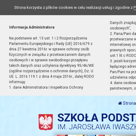
Strona korzysta z plików cookies w celu realizacji usług i zgodnie z
P
Danych znajduj
Informacja Administratora
osobowych”,
2. Pana/Pani d
Na podstawie art. 13 ust. 1 i 2 Rozporządzenia
przetwarzane w
Parlamentu Europejskiego i Rady (UE) 2016/679 z
internetowej o
dnia 27 kwietnia 2016r. w sprawie ochrony osób
prawnych spocz
fizycznych w związku z przetwarzaniem danych
ust.1 lit.c RODO
osobowych i w sprawie swobodnego przepływu
3. jeżeli korzy
takich danych oraz uchylenia dyrektywy 95/46/WE
będącego adres
(ogólne rozporządzenie o ochronie danych), Dz. U.
Pan/Pani na pr
UE. L. 2016.119.1 z dnia 4 maja 2016r., dalej RODO
udzielenia odp
informuję:
4. dane osobo
1. dane Administratora i Inspektora Ochrony
państwowym, or
Strona
SZKOŁA PODS
IM. JAROSŁAWA IWASZ