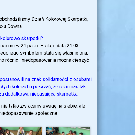
 obchodziliśmy Dzień Kolorowej Skarpetki,
połu Downa.
 kolorowe skarpetki?
osomu w 21 parze – skąd data 21.03.
ego jego symbolem stała się właśnie ona.
mimo różnic i niedopasowania można cieszyć
postanowili na znak solidarności z osobami
ych kolorach i pokazać, że różni nas tak
za dodatkowa, niepasująca skarpetka.
 nie tylko zwracamy uwagę na siebie, ale
i niedopasowanie społeczne!