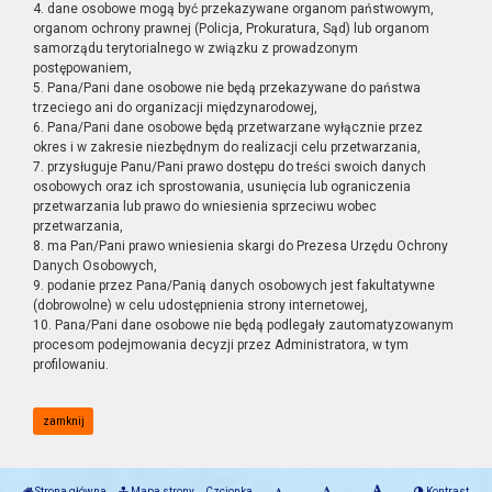
4. dane osobowe mogą być przekazywane organom państwowym,
organom ochrony prawnej (Policja, Prokuratura, Sąd) lub organom
samorządu terytorialnego w związku z prowadzonym
postępowaniem,
5. Pana/Pani dane osobowe nie będą przekazywane do państwa
trzeciego ani do organizacji międzynarodowej,
6. Pana/Pani dane osobowe będą przetwarzane wyłącznie przez
okres i w zakresie niezbędnym do realizacji celu przetwarzania,
7. przysługuje Panu/Pani prawo dostępu do treści swoich danych
osobowych oraz ich sprostowania, usunięcia lub ograniczenia
przetwarzania lub prawo do wniesienia sprzeciwu wobec
przetwarzania,
8. ma Pan/Pani prawo wniesienia skargi do Prezesa Urzędu Ochrony
Danych Osobowych,
9. podanie przez Pana/Panią danych osobowych jest fakultatywne
(dobrowolne) w celu udostępnienia strony internetowej,
10. Pana/Pani dane osobowe nie będą podlegały zautomatyzowanym
procesom podejmowania decyzji przez Administratora, w tym
profilowaniu.
zamknij
Strona główna
Mapa strony
Czcionka
Kontrast