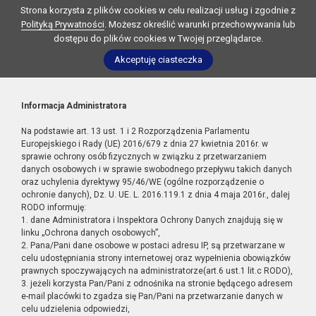
Strona korzysta z plików cookies w celu realizacji usług i zgodnie z
Polityką Prywatności
. Możesz określić warunki przechowywania lub
dostępu do plików cookies w Twojej przeglądarce.
Akceptuję ciasteczka
Informacja Administratora
Na podstawie art. 13 ust. 1 i 2 Rozporządzenia Parlamentu
Europejskiego i Rady (UE) 2016/679 z dnia 27 kwietnia 2016r. w
sprawie ochrony osób fizycznych w związku z przetwarzaniem
danych osobowych i w sprawie swobodnego przepływu takich danych
oraz uchylenia dyrektywy 95/46/WE (ogólne rozporządzenie o
ochronie danych), Dz. U. UE. L. 2016.119.1 z dnia 4 maja 2016r., dalej
RODO informuję:
1. dane Administratora i Inspektora Ochrony Danych znajdują się w
linku „Ochrona danych osobowych”,
2. Pana/Pani dane osobowe w postaci adresu IP, są przetwarzane w
celu udostępniania strony internetowej oraz wypełnienia obowiązków
prawnych spoczywających na administratorze(art.6 ust.1 lit.c RODO),
3. jeżeli korzysta Pan/Pani z odnośnika na stronie będącego adresem
e-mail placówki to zgadza się Pan/Pani na przetwarzanie danych w
celu udzielenia odpowiedzi,