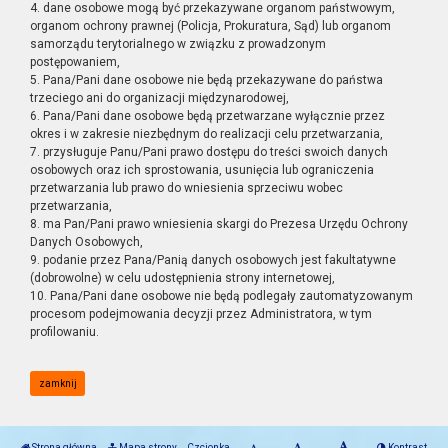
4. dane osobowe mogą być przekazywane organom państwowym,
organom ochrony prawnej (Policja, Prokuratura, Sąd) lub organom
samorządu terytorialnego w związku z prowadzonym
postępowaniem,
5. Pana/Pani dane osobowe nie będą przekazywane do państwa
trzeciego ani do organizacji międzynarodowej,
6. Pana/Pani dane osobowe będą przetwarzane wyłącznie przez
okres i w zakresie niezbędnym do realizacji celu przetwarzania,
7. przysługuje Panu/Pani prawo dostępu do treści swoich danych
osobowych oraz ich sprostowania, usunięcia lub ograniczenia
przetwarzania lub prawo do wniesienia sprzeciwu wobec
przetwarzania,
8. ma Pan/Pani prawo wniesienia skargi do Prezesa Urzędu Ochrony
Danych Osobowych,
9. podanie przez Pana/Panią danych osobowych jest fakultatywne
(dobrowolne) w celu udostępnienia strony internetowej,
10. Pana/Pani dane osobowe nie będą podlegały zautomatyzowanym
procesom podejmowania decyzji przez Administratora, w tym
profilowaniu.
zamknij
Strona główna
Mapa strony
Czcionka
Kontrast