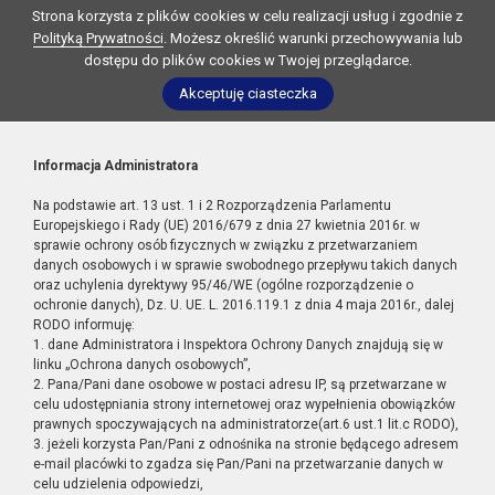
Strona korzysta z plików cookies w celu realizacji usług i zgodnie z
Polityką Prywatności
. Możesz określić warunki przechowywania lub
dostępu do plików cookies w Twojej przeglądarce.
Akceptuję ciasteczka
Informacja Administratora
Na podstawie art. 13 ust. 1 i 2 Rozporządzenia Parlamentu
Europejskiego i Rady (UE) 2016/679 z dnia 27 kwietnia 2016r. w
sprawie ochrony osób fizycznych w związku z przetwarzaniem
danych osobowych i w sprawie swobodnego przepływu takich danych
oraz uchylenia dyrektywy 95/46/WE (ogólne rozporządzenie o
ochronie danych), Dz. U. UE. L. 2016.119.1 z dnia 4 maja 2016r., dalej
RODO informuję:
1. dane Administratora i Inspektora Ochrony Danych znajdują się w
linku „Ochrona danych osobowych”,
2. Pana/Pani dane osobowe w postaci adresu IP, są przetwarzane w
celu udostępniania strony internetowej oraz wypełnienia obowiązków
prawnych spoczywających na administratorze(art.6 ust.1 lit.c RODO),
3. jeżeli korzysta Pan/Pani z odnośnika na stronie będącego adresem
e-mail placówki to zgadza się Pan/Pani na przetwarzanie danych w
celu udzielenia odpowiedzi,