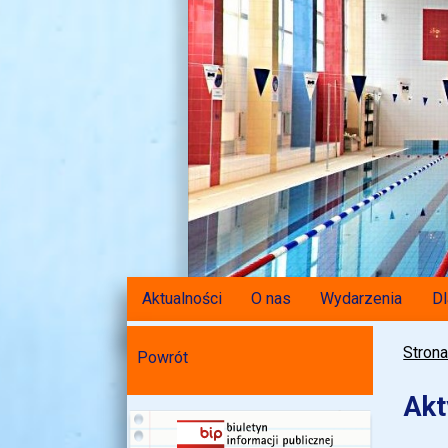
Aktualności
O nas
Wydarzenia
Dl
Stron
Powrót
Ak