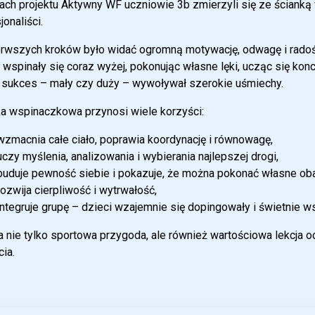
ch projektu Aktywny WF uczniowie 3b zmierzyli się ze ścianką w
jonaliści.
erwszych kroków było widać ogromną motywację, odwagę i radoś
 wspinały się coraz wyżej, pokonując własne lęki, ucząc się konc
 sukces – mały czy duży – wywoływał szerokie uśmiechy.
a wspinaczkowa przynosi wiele korzyści:
wzmacnia całe ciało, poprawia koordynację i równowagę,
uczy myślenia, analizowania i wybierania najlepszej drogi,
buduje pewność siebie i pokazuje, że można pokonać własne ob
rozwija cierpliwość i wytrwałość,
integruje grupę – dzieci wzajemnie się dopingowały i świetnie w
a nie tylko sportowa przygoda, ale również wartościowa lekcja
ia.