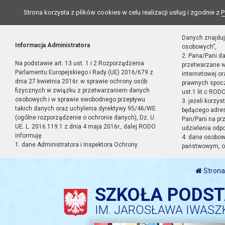
Strona korzysta z plików cookies w celu realizacji usług i zgodnie z
P
Danych znajduj
Informacja Administratora
osobowych”,
2. Pana/Pani d
Na podstawie art. 13 ust. 1 i 2 Rozporządzenia
przetwarzane w
Parlamentu Europejskiego i Rady (UE) 2016/679 z
internetowej o
dnia 27 kwietnia 2016r. w sprawie ochrony osób
prawnych spocz
fizycznych w związku z przetwarzaniem danych
ust.1 lit.c RODO
osobowych i w sprawie swobodnego przepływu
3. jeżeli korzy
takich danych oraz uchylenia dyrektywy 95/46/WE
będącego adres
(ogólne rozporządzenie o ochronie danych), Dz. U.
Pan/Pani na pr
UE. L. 2016.119.1 z dnia 4 maja 2016r., dalej RODO
udzielenia odp
informuję:
4. dane osobo
1. dane Administratora i Inspektora Ochrony
państwowym, or
Strona
SZKOŁA PODS
IM. JAROSŁAWA IWASZ