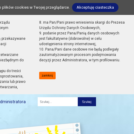
o plików cookies w Twojej przeglądarce.
Akceptuję ciasteczka
orządu
8. ma Pan/Pani prawo wniesienia skargi do Prezesa
zonym
Urzędu Ochrony Danych Osobowych,
9. podanie przez Pana/Panią danych osobowych
ą przekazywane
jest fakultatywne (dobrowolne) w celu
acji
udostępnienia strony internetowej,
10. Pana/Pani dane osobowe nie będą podlegały
zetwarzane
zautomatyzowanym procesom podejmowania
 niezbędnym do
decyzji przez Administratora, w tym profilowaniu.
ępu do treści
zamknij
sprostowania,
zania lub prawo
etwarzania,
dministratora
Fraza