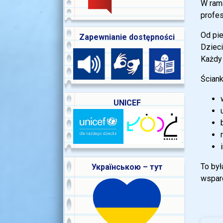
W rama
profes
Od pi
Zapewnianie dostępności
Dzieci
Każdy
Ściank
UNICEF
To był
Українською – тут
wsparc