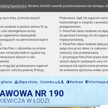
olityką Prywatności
. Możesz określić warunki przechowywania lub dostępu d
ą się w linku „Ochrona danych
Prokuratura, Sąd) lub organom sam
terytorialnego w związku z prowad
ane osobowe w postaci adresu IP, są
postępowaniem,
 celu udostępniania strony
5. Pana/Pani dane osobowe nie będ
raz wypełnienia obowiązków
do państwa trzeciego ani do organiz
ywających na administratorze(art.6
międzynarodowej,
),
6. Pana/Pani dane osobowe będą pr
sta Pan/Pani z odnośnika na stronie
wyłącznie przez okres i w zakresie
em e-mail placówki to zgadza się
realizacji celu przetwarzania,
zetwarzanie danych w celu
7. przysługuje Panu/Pani prawo dost
owiedzi,
swoich danych osobowych oraz ich 
we mogą być przekazywane organom
usunięcia lub ograniczenia przetwar
ganom ochrony prawnej (Policja,
do wniesienia sprzeciwu wobec prz
 główna
Mapa strony
Czcionka
Kontrast
Informacja a
TAWOWA NR 190
KIEWICZA W ŁODZI