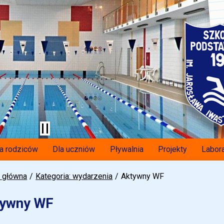
a rodziców
Dla uczniów
Pływalnia
Projekty
Labora
a główna
Kategoria: wydarzenia
Aktywny WF
tywny WF