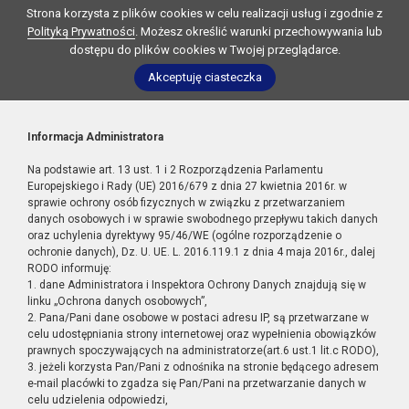
Strona korzysta z plików cookies w celu realizacji usług i zgodnie z
Polityką Prywatności
. Możesz określić warunki przechowywania lub
dostępu do plików cookies w Twojej przeglądarce.
Akceptuję ciasteczka
Informacja Administratora
Na podstawie art. 13 ust. 1 i 2 Rozporządzenia Parlamentu
Europejskiego i Rady (UE) 2016/679 z dnia 27 kwietnia 2016r. w
sprawie ochrony osób fizycznych w związku z przetwarzaniem
danych osobowych i w sprawie swobodnego przepływu takich danych
oraz uchylenia dyrektywy 95/46/WE (ogólne rozporządzenie o
ochronie danych), Dz. U. UE. L. 2016.119.1 z dnia 4 maja 2016r., dalej
RODO informuję:
1. dane Administratora i Inspektora Ochrony Danych znajdują się w
linku „Ochrona danych osobowych”,
2. Pana/Pani dane osobowe w postaci adresu IP, są przetwarzane w
celu udostępniania strony internetowej oraz wypełnienia obowiązków
prawnych spoczywających na administratorze(art.6 ust.1 lit.c RODO),
3. jeżeli korzysta Pan/Pani z odnośnika na stronie będącego adresem
e-mail placówki to zgadza się Pan/Pani na przetwarzanie danych w
celu udzielenia odpowiedzi,