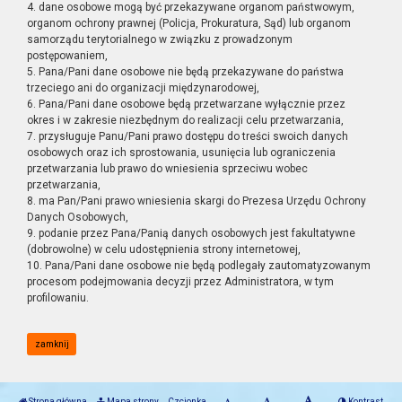
4. dane osobowe mogą być przekazywane organom państwowym,
organom ochrony prawnej (Policja, Prokuratura, Sąd) lub organom
samorządu terytorialnego w związku z prowadzonym
postępowaniem,
5. Pana/Pani dane osobowe nie będą przekazywane do państwa
trzeciego ani do organizacji międzynarodowej,
6. Pana/Pani dane osobowe będą przetwarzane wyłącznie przez
okres i w zakresie niezbędnym do realizacji celu przetwarzania,
7. przysługuje Panu/Pani prawo dostępu do treści swoich danych
osobowych oraz ich sprostowania, usunięcia lub ograniczenia
przetwarzania lub prawo do wniesienia sprzeciwu wobec
przetwarzania,
8. ma Pan/Pani prawo wniesienia skargi do Prezesa Urzędu Ochrony
Danych Osobowych,
9. podanie przez Pana/Panią danych osobowych jest fakultatywne
(dobrowolne) w celu udostępnienia strony internetowej,
10. Pana/Pani dane osobowe nie będą podlegały zautomatyzowanym
procesom podejmowania decyzji przez Administratora, w tym
profilowaniu.
zamknij
Strona główna
Mapa strony
Czcionka
Kontrast