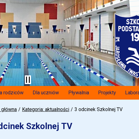
a rodziców
Dla uczniów
Pływalnia
Projekty
Labora
a główna
Kategoria: aktualności
3 odcinek Szkolnej TV
dcinek Szkolnej TV