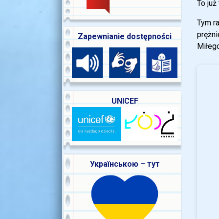
To już
Tym r
prężni
Zapewnianie dostępności
Miłego
UNICEF
Українською – тут