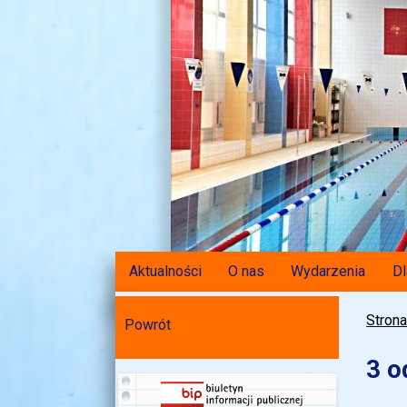
Aktualności
O nas
Wydarzenia
Dl
Stron
Powrót
3 o