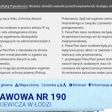
olityką Prywatności
. Możesz określić warunki przechowywania lub dostępu d
ą się w linku „Ochrona danych
Prokuratura, Sąd) lub organom sam
terytorialnego w związku z prowad
ane osobowe w postaci adresu IP, są
postępowaniem,
 celu udostępniania strony
5. Pana/Pani dane osobowe nie będ
raz wypełnienia obowiązków
do państwa trzeciego ani do organiz
ywających na administratorze(art.6
międzynarodowej,
),
6. Pana/Pani dane osobowe będą pr
sta Pan/Pani z odnośnika na stronie
wyłącznie przez okres i w zakresie
em e-mail placówki to zgadza się
realizacji celu przetwarzania,
zetwarzanie danych w celu
7. przysługuje Panu/Pani prawo dost
owiedzi,
swoich danych osobowych oraz ich 
we mogą być przekazywane organom
usunięcia lub ograniczenia przetwar
ganom ochrony prawnej (Policja,
do wniesienia sprzeciwu wobec prz
 główna
Mapa strony
Czcionka
Kontrast
Informacja a
TAWOWA NR 190
KIEWICZA W ŁODZI