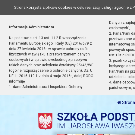
Strona korzysta z plików cookies w celu realizacji usług i zgodnie z
P
Danych znajduj
Informacja Administratora
osobowych”,
2. Pana/Pani d
Na podstawie art. 13 ust. 1 i 2 Rozporządzenia
przetwarzane w
Parlamentu Europejskiego i Rady (UE) 2016/679 z
internetowej o
dnia 27 kwietnia 2016r. w sprawie ochrony osób
prawnych spocz
fizycznych w związku z przetwarzaniem danych
ust.1 lit.c RODO
osobowych i w sprawie swobodnego przepływu
3. jeżeli korzy
takich danych oraz uchylenia dyrektywy 95/46/WE
będącego adres
(ogólne rozporządzenie o ochronie danych), Dz. U.
Pan/Pani na pr
UE. L. 2016.119.1 z dnia 4 maja 2016r., dalej RODO
udzielenia odp
informuję:
4. dane osobo
1. dane Administratora i Inspektora Ochrony
państwowym, or
Strona
SZKOŁA PODS
IM. JAROSŁAWA IWASZ