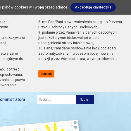
o plików cookies w Twojej przeglądarce.
Akceptuję ciasteczka
orządu
8. ma Pan/Pani prawo wniesienia skargi do Prezesa
zonym
Urzędu Ochrony Danych Osobowych,
9. podanie przez Pana/Panią danych osobowych
ą przekazywane
jest fakultatywne (dobrowolne) w celu
acji
udostępnienia strony internetowej,
10. Pana/Pani dane osobowe nie będą podlegały
zetwarzane
zautomatyzowanym procesom podejmowania
 niezbędnym do
decyzji przez Administratora, w tym profilowaniu.
ępu do treści
zamknij
sprostowania,
zania lub prawo
etwarzania,
dministratora
Fraza