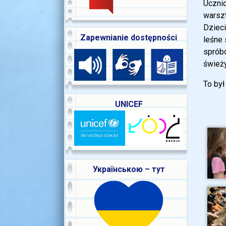
Ucznio
warszt
Dziec
Zapewnianie dostępności
leśne 
spróbo
śwież
To był
UNICEF
Українською – тут