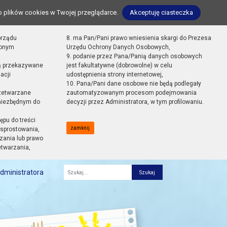
o plików cookies w Twojej przeglądarce.
Akceptuję ciasteczka
orządu
8. ma Pan/Pani prawo wniesienia skargi do Prezesa
zonym
Urzędu Ochrony Danych Osobowych,
9. podanie przez Pana/Panią danych osobowych
ą przekazywane
jest fakultatywne (dobrowolne) w celu
acji
udostępnienia strony internetowej,
10. Pana/Pani dane osobowe nie będą podlegały
zetwarzane
zautomatyzowanym procesom podejmowania
 niezbędnym do
decyzji przez Administratora, w tym profilowaniu.
ępu do treści
zamknij
sprostowania,
zania lub prawo
etwarzania,
dministratora
Fraza