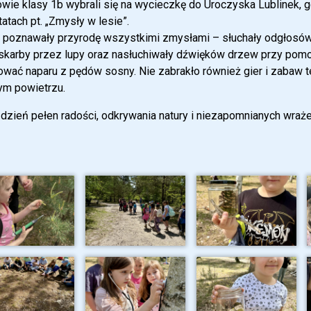
wie klasy 1b wybrali się na wycieczkę do Uroczyska Lublinek, 
atach pt. „Zmysły w lesie”.
i poznawały przyrodę wszystkimi zmysłami – słuchały odgłosó
skarby przez lupy oraz nasłuchiwały dźwięków drzew przy pomo
wać naparu z pędów sosny. Nie zabrakło również gier i zabaw 
ym powietrzu.
 dzień pełen radości, odkrywania natury i niezapomnianych wraże