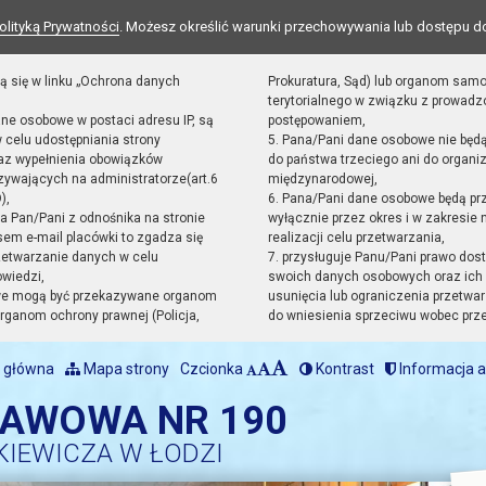
olityką Prywatności
. Możesz określić warunki przechowywania lub dostępu d
ą się w linku „Ochrona danych
Prokuratura, Sąd) lub organom sam
terytorialnego w związku z prowad
ane osobowe w postaci adresu IP, są
postępowaniem,
 celu udostępniania strony
5. Pana/Pani dane osobowe nie będ
raz wypełnienia obowiązków
do państwa trzeciego ani do organiz
ywających na administratorze(art.6
międzynarodowej,
),
6. Pana/Pani dane osobowe będą pr
sta Pan/Pani z odnośnika na stronie
wyłącznie przez okres i w zakresie
em e-mail placówki to zgadza się
realizacji celu przetwarzania,
zetwarzanie danych w celu
7. przysługuje Panu/Pani prawo dost
owiedzi,
swoich danych osobowych oraz ich 
we mogą być przekazywane organom
usunięcia lub ograniczenia przetwar
ganom ochrony prawnej (Policja,
do wniesienia sprzeciwu wobec prz
 główna
Mapa strony
Czcionka
Kontrast
Informacja a
TAWOWA NR 190
KIEWICZA W ŁODZI