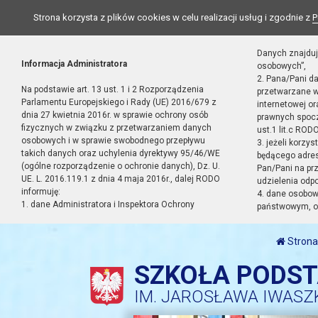
Strona korzysta z plików cookies w celu realizacji usług i zgodnie z
P
Danych znajduj
Informacja Administratora
osobowych”,
2. Pana/Pani d
Na podstawie art. 13 ust. 1 i 2 Rozporządzenia
przetwarzane w
Parlamentu Europejskiego i Rady (UE) 2016/679 z
internetowej o
dnia 27 kwietnia 2016r. w sprawie ochrony osób
prawnych spocz
fizycznych w związku z przetwarzaniem danych
ust.1 lit.c RODO
osobowych i w sprawie swobodnego przepływu
3. jeżeli korzy
takich danych oraz uchylenia dyrektywy 95/46/WE
będącego adres
(ogólne rozporządzenie o ochronie danych), Dz. U.
Pan/Pani na pr
UE. L. 2016.119.1 z dnia 4 maja 2016r., dalej RODO
udzielenia odp
informuję:
4. dane osobo
1. dane Administratora i Inspektora Ochrony
państwowym, or
Strona
SZKOŁA PODS
IM. JAROSŁAWA IWASZ