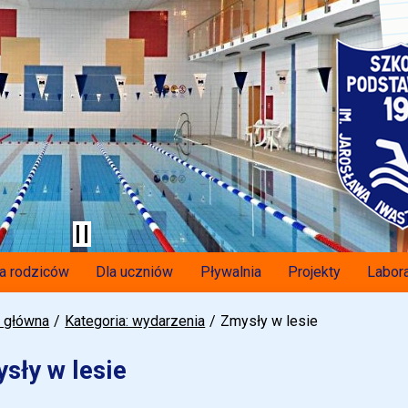
a rodziców
Dla uczniów
Pływalnia
Projekty
Labora
a główna
Kategoria: wydarzenia
Zmysły w lesie
sły w lesie