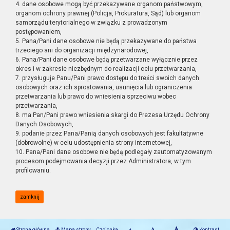
4. dane osobowe mogą być przekazywane organom państwowym,
organom ochrony prawnej (Policja, Prokuratura, Sąd) lub organom
samorządu terytorialnego w związku z prowadzonym
postępowaniem,
5. Pana/Pani dane osobowe nie będą przekazywane do państwa
trzeciego ani do organizacji międzynarodowej,
6. Pana/Pani dane osobowe będą przetwarzane wyłącznie przez
okres i w zakresie niezbędnym do realizacji celu przetwarzania,
7. przysługuje Panu/Pani prawo dostępu do treści swoich danych
osobowych oraz ich sprostowania, usunięcia lub ograniczenia
przetwarzania lub prawo do wniesienia sprzeciwu wobec
przetwarzania,
8. ma Pan/Pani prawo wniesienia skargi do Prezesa Urzędu Ochrony
Danych Osobowych,
9. podanie przez Pana/Panią danych osobowych jest fakultatywne
(dobrowolne) w celu udostępnienia strony internetowej,
10. Pana/Pani dane osobowe nie będą podlegały zautomatyzowanym
procesom podejmowania decyzji przez Administratora, w tym
profilowaniu.
zamknij
Strona główna
Mapa strony
Czcionka
Kontrast