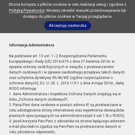
Strona korzysta z plików cookies w celu realizacji usług i zgodnie z
Polityką Prywatności
. Możesz określić warunki przechowywania lub
dostępu do plików cookies w Twojej przeglądarce.
Akceptuję ciasteczka
Informacja Administratora
Na podstawie art. 13 ust. 1 i 2 Rozporządzenia Parlamentu
Europejskiego i Rady (UE) 2016/679 z dnia 27 kwietnia 2016r. w
sprawie ochrony osób fizycznych w związku z przetwarzaniem
danych osobowych i w sprawie swobodnego przepływu takich danych
oraz uchylenia dyrektywy 95/46/WE (ogólne rozporządzenie o
ochronie danych), Dz. U. UE. L. 2016.119.1 z dnia 4 maja 2016r., dalej
RODO informuję:
1. dane Administratora i Inspektora Ochrony Danych znajdują się w
linku „Ochrona danych osobowych”,
2. Pana/Pani dane osobowe w postaci adresu IP, są przetwarzane w
celu udostępniania strony internetowej oraz wypełnienia obowiązków
prawnych spoczywających na administratorze(art.6 ust.1 lit.c RODO),
3. jeżeli korzysta Pan/Pani z odnośnika na stronie będącego adresem
e-mail placówki to zgadza się Pan/Pani na przetwarzanie danych w
celu udzielenia odpowiedzi,