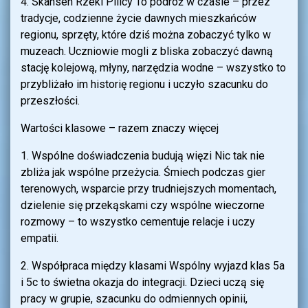
4. Skansen Rzeki Pilicy To podróż w czasie – przez
tradycje, codzienne życie dawnych mieszkańców
regionu, sprzęty, które dziś można zobaczyć tylko w
muzeach. Uczniowie mogli z bliska zobaczyć dawną
stację kolejową, młyny, narzędzia wodne – wszystko to
przybliżało im historię regionu i uczyło szacunku do
przeszłości.
Wartości klasowe – razem znaczy więcej
1. Wspólne doświadczenia budują więzi Nic tak nie
zbliża jak wspólne przeżycia. Śmiech podczas gier
terenowych, wsparcie przy trudniejszych momentach,
dzielenie się przekąskami czy wspólne wieczorne
rozmowy – to wszystko cementuje relacje i uczy
empatii.
2. Współpraca między klasami Wspólny wyjazd klas 5a
i 5c to świetna okazja do integracji. Dzieci uczą się
pracy w grupie, szacunku do odmiennych opinii,