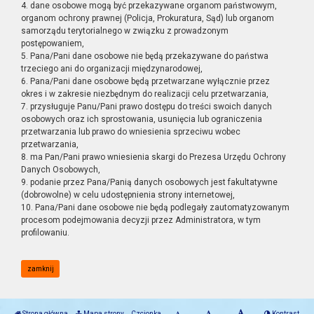
4. dane osobowe mogą być przekazywane organom państwowym,
organom ochrony prawnej (Policja, Prokuratura, Sąd) lub organom
samorządu terytorialnego w związku z prowadzonym
postępowaniem,
5. Pana/Pani dane osobowe nie będą przekazywane do państwa
trzeciego ani do organizacji międzynarodowej,
6. Pana/Pani dane osobowe będą przetwarzane wyłącznie przez
okres i w zakresie niezbędnym do realizacji celu przetwarzania,
7. przysługuje Panu/Pani prawo dostępu do treści swoich danych
osobowych oraz ich sprostowania, usunięcia lub ograniczenia
przetwarzania lub prawo do wniesienia sprzeciwu wobec
przetwarzania,
8. ma Pan/Pani prawo wniesienia skargi do Prezesa Urzędu Ochrony
Danych Osobowych,
9. podanie przez Pana/Panią danych osobowych jest fakultatywne
(dobrowolne) w celu udostępnienia strony internetowej,
10. Pana/Pani dane osobowe nie będą podlegały zautomatyzowanym
procesom podejmowania decyzji przez Administratora, w tym
profilowaniu.
zamknij
Strona główna
Mapa strony
Czcionka
Kontrast