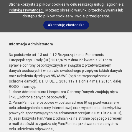
Strona korzysta z plików cookies w celu realizacji usług i zgodnie z
Polityką Prywatności
. Możesz określić warunki przechowywania lub
dostępu do plików cookies w Twojej przeglądarce.
Akceptuję ciasteczka
Informacja Administratora
Na podstawie art. 13 ust. 1 i 2 Rozporządzenia Parlamentu
Europejskiego i Rady (UE) 2016/679 z dnia 27 kwietnia 2016r. w
sprawie ochrony osób fizycznych w związku z przetwarzaniem
danych osobowych i w sprawie swobodnego przepływu takich danych
oraz uchylenia dyrektywy 95/46/WE (ogólne rozporządzenie o
ochronie danych), Dz. U. UE. L. 2016.119.1 z dnia 4 maja 2016r., dalej
RODO informuję:
1. dane Administratora i Inspektora Ochrony Danych znajdują się w
linku „Ochrona danych osobowych”,
2. Pana/Pani dane osobowe w postaci adresu IP, są przetwarzane w
celu udostępniania strony internetowej oraz wypełnienia obowiązków
prawnych spoczywających na administratorze(art.6 ust.1 lit.c RODO),
3. jeżeli korzysta Pan/Pani z odnośnika na stronie będącego adresem
e-mail placówki to zgadza się Pan/Pani na przetwarzanie danych w
celu udzielenia odpowiedzi,