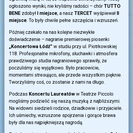
ogłoszono wyniki, nie kryliśmy radości – chór
TUTTO
BENE
zdobył
I miejsce
, a nasz
TERCET
wyśpiewał
II
miejsce
. To były chwile pełne szczęścia i wzruszeń.
Później czekało na nas kolejne niezwykłe
doświadczenie – nagranie premierowej piosenki
„Koncertowa Łódź”
w studiu przy ul. Piotrkowskiej
118. Profesjonalne mikrofony, słuchawki i atmosfera
prawdziwego studia nagraniowego sprawiły, że
poczuliśmy się wyjątkowo. Było pracowicie,
momentami stresująco, ale przede wszystkim pięknie.
Tworzyliśmy coś, co zostanie z nami na długo.
Podczas
Koncertu Laureatów
w Teatrze Piccolo
mogliśmy podzielić się naszą muzyką z najbliższymi.
Na widowni siedzieli rodzice, dziadkowie i przyjaciele.
Ich uśmiechy, wzruszone spojrzenia i gorące brawa
były dla nas najpiękniejszą nagrodą.