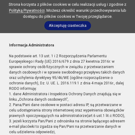
Strona korzysta z plików cookies w celu realizacji usług i zgodnie z
Polityką Prywatności
. Możesz określić warunki przechowywania lub
dostępu do plików cookies w Twojej przeglądarce.
Akceptuję ciasteczka
Informacja Administratora
Na podstawie art. 13 ust. 1 i 2 Rozporządzenia Parlamentu
Europejskiego i Rady (UE) 2016/679 z dnia 27 kwietnia 2016r. w
sprawie ochrony osób fizycznych w związku z przetwarzaniem
danych osobowych i w sprawie swobodnego przepływu takich danych
oraz uchylenia dyrektywy 95/46/WE (ogólne rozporządzenie o
ochronie danych), Dz. U. UE. L. 2016.119.1 z dnia 4 maja 2016r., dalej
RODO informuję:
1. dane Administratora i Inspektora Ochrony Danych znajdują się w
linku „Ochrona danych osobowych”,
2. Pana/Pani dane osobowe w postaci adresu IP, są przetwarzane w
celu udostępniania strony internetowej oraz wypełnienia obowiązków
prawnych spoczywających na administratorze(art.6 ust.1 lit.c RODO),
3. jeżeli korzysta Pan/Pani z odnośnika na stronie będącego adresem
e-mail placówki to zgadza się Pan/Pani na przetwarzanie danych w
celu udzielenia odpowiedzi,