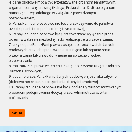
4. dane osobowe mogą być przekazywane organom państwowym,
organom ochrony prawnej (Policja, Prokuratura, Sąd) lub organom
samorządu terytorialnego w związku z prowadzonym
postępowaniem,
5. Pana/Pani dane osobowe nie będą przekazywane do państwa
trzeciego ani do organizacji międzynarodowej,
6. Pana/Pani dane osobowe będą przetwarzane wyłącznie przez
okres i w zakresie niezbędnym do realizacji celu przetwarzania,
7. przysługuje Panu/Pani prawo dostępu do treści swoich danych
osobowych oraz ich sprostowania, usunięcia lub ograniczenia
przetwarzania lub prawo do wniesienia sprzeciwu wobec
przetwarzania,
8. ma Pan/Pani prawo wniesienia skargi do Prezesa Urzędu Ochrony
Danych Osobowych,
9. podanie przez Pana/Panią danych osobowych jest fakultatywne
(dobrowolne) w celu udostępnienia strony internetowej,
10. Pana/Pani dane osobowe nie będą podlegały zautomatyzowanym
procesom podejmowania decyzji przez Administratora, w tym
profilowaniu.
zamknij
Strona główna
Mapa strony
Czcionka
Kontrast